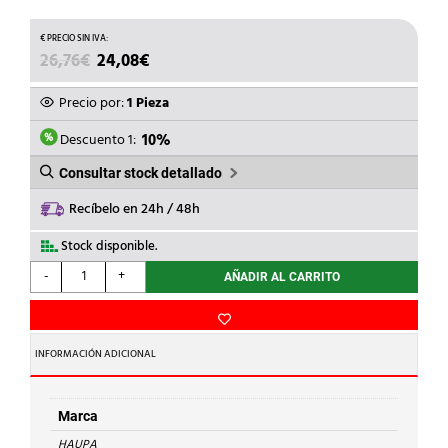
EL
EL
26,76
€
24,08
€
PRECIO
PRECIO
ORIGINAL
ACTUAL
Precio por:
1 Pieza
ERA:
ES:
26,76€.
24,08€.
Descuento 1:
10%
Consultar stock detallado
Recíbelo en 24h / 48h
Stock disponible.
HAUPA
-
+
AÑADIR AL CARRITO
-
LLAVE
UNIVERSAL
METALICA
INFORMACIÓN ADICIONAL
ARMARIOS
cantidad
Marca
HAUPA