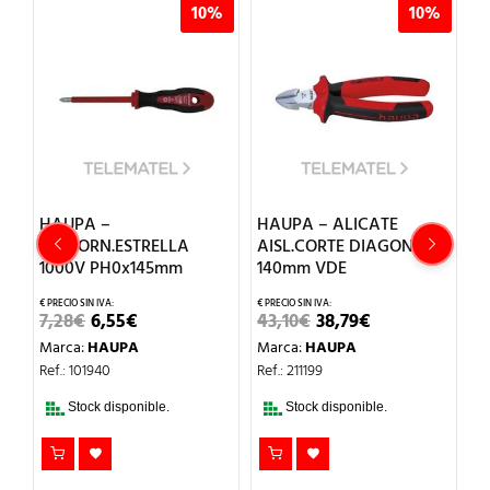
%
10%
10%
HAUPA –
HAUPA – ALICATE
H
DESTORN.ESTRELLA
AISL.CORTE DIAGONAL
R
1000V PH0x145mm
140mm VDE
T
EL
EL
EL
EL
7,28
€
6,55
€
43,10
€
38,79
€
9
PRECIO
PRECIO
PRECIO
PRECIO
Marca:
HAUPA
Marca:
HAUPA
M
ORIGINAL
ACTUAL
ORIGINAL
ACTUAL
ERA:
ES:
ERA:
ES:
Ref.: 101940
Ref.: 211199
Re
7,28€.
6,55€.
43,10€.
38,79€.
Stock disponible.
Stock disponible.