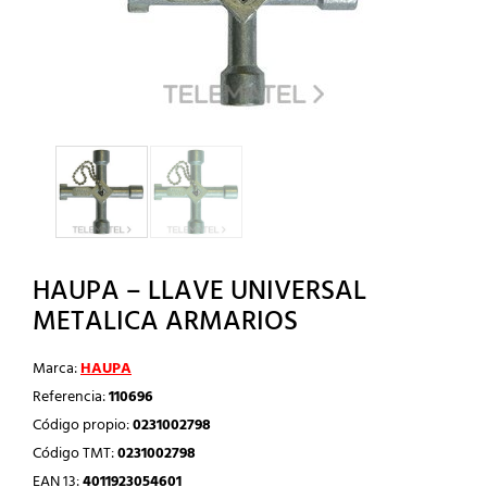
HAUPA – LLAVE UNIVERSAL
METALICA ARMARIOS
Marca:
HAUPA
Referencia:
110696
Código propio:
0231002798
Código TMT:
0231002798
EAN 13:
4011923054601