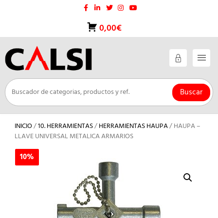
Saltar
al
contenido
0,00€
Buscar
INICIO
/
10. HERRAMIENTAS
/
HERRAMIENTAS HAUPA
/ HAUPA –
LLAVE UNIVERSAL METALICA ARMARIOS
10%
10%