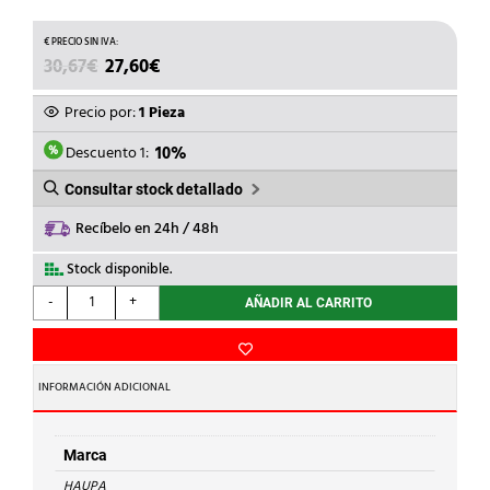
EL
EL
30,67
€
27,60
€
PRECIO
PRECIO
ORIGINAL
ACTUAL
Precio por:
1 Pieza
ERA:
ES:
30,67€.
27,60€.
Descuento 1:
10%
Consultar stock detallado
Recíbelo en 24h / 48h
Stock disponible.
HAUPA
-
+
AÑADIR AL CARRITO
-
PELAMANGUERAS
JOKARI
8-
INFORMACIÓN ADICIONAL
28mm
cantidad
Marca
HAUPA