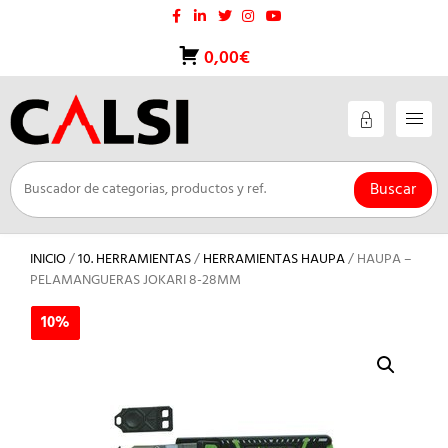
Saltar
al
contenido
0,00€
Buscar
INICIO
/
10. HERRAMIENTAS
/
HERRAMIENTAS HAUPA
/ HAUPA –
PELAMANGUERAS JOKARI 8-28MM
10%
10%