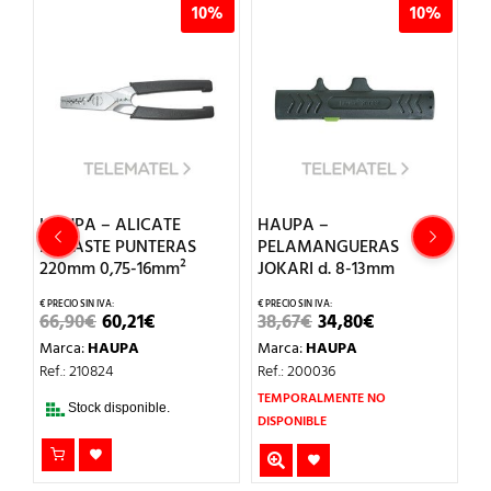
%
10%
10%
HAUPA – ALICATE
HAUPA –
H
ENGASTE PUNTERAS
PELAMANGUERAS
A
220mm 0,75-16mm²
JOKARI d. 8-13mm
1
EL
EL
EL
EL
66,90
€
60,21
€
38,67
€
34,80
€
4
O
PRECIO
PRECIO
PRECIO
PRECIO
Marca:
HAUPA
Marca:
HAUPA
M
AL
ORIGINAL
ACTUAL
ORIGINAL
ACTUAL
ERA:
ES:
ERA:
ES:
Ref.: 210824
Ref.: 200036
Re
.
66,90€.
60,21€.
38,67€.
34,80€.
TEMPORALMENTE NO
Stock disponible.
DISPONIBLE