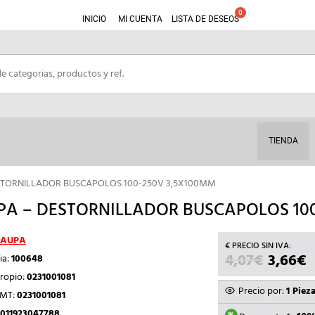
INICIO
MI CUENTA
LISTA DE DESEOS
TIENDA
STORNILLADOR BUSCAPOLOS 100-250V 3,5X100MM
A – DESTORNILLADOR BUSCAPOLOS 100
AUPA
4,07
€
EL
3,66
€
E
ia:
100648
PRECIO
P
ropio:
0231001081
ORIGIN
A
Precio por:
1 Piez
TMT:
0231001081
ERA:
E
011923047788