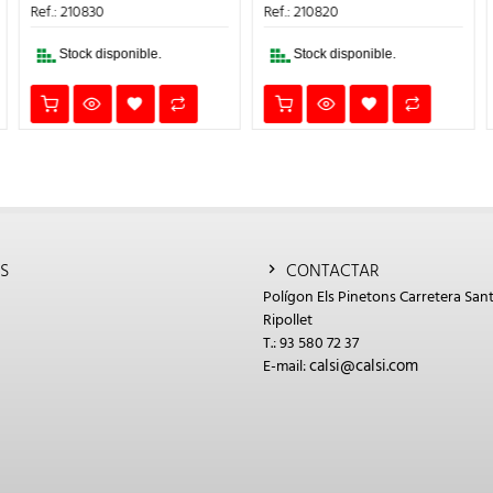
ERA:
ES:
ERA:
ES:
Ref.: 210830
Ref.: 210820
100,46€.
90,41€.
57,55€.
51,80€.
Stock disponible.
Stock disponible.
S
CONTACTAR
Polígon Els Pinetons Carretera Sant
Ripollet
T.: 93 580 72 37
calsi@calsi.com
E-mail: