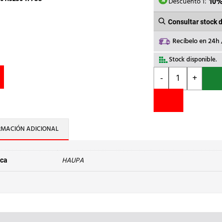
4,07€.
3
Descuento 1:
10
Consultar stock 
Recíbelo en 24h
Stock disponible.
HAUPA
-
+
-
DESTORNILLADO
BUSCAPOLOS
100-
250V
RMACIÓN ADICIONAL
3,5x100mm
cantidad
HAUPA
ca