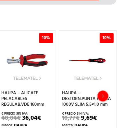
10%
10%
HAUPA – ALICATE
HAUPA –
HA
PELACABLES
DESTORN.PUNTA PLANA
UN
REGULAB.VDE 160mm
1000V SLIM 5,5×1,0 mm
A
40,04
€
36,04
€
10,77
€
9,69
€
2
EL
EL
EL
EL
PRECIO
PRECIO
PRECIO
PRECIO
Marca:
HAUPA
Marca:
HAUPA
Ma
ORIGINAL
ACTUAL
ORIGINAL
ACTUAL