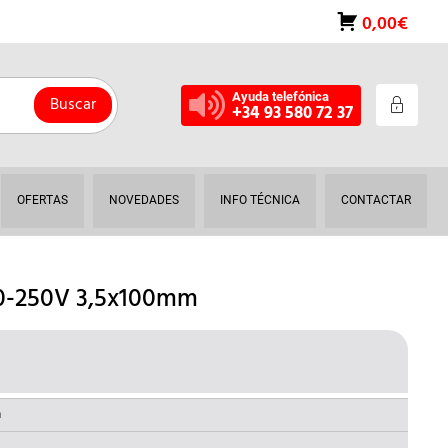
0,00€
Ayuda telefónica
Buscar
+34 93 580 72 37
OFERTAS
NOVEDADES
INFO TÉCNICA
CONTACTAR
-250V 3,5x100mm
L
RECIO
AL
CTUAL
a
S: