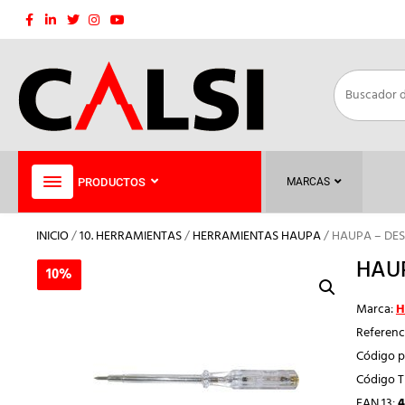
Saltar
al
contenido
PRODUCTOS
MARCAS
INICIO
/
10. HERRAMIENTAS
/
HERRAMIENTAS HAUPA
/ HAUPA – DE
HAUP
10%
10%
Marca:
H
Referenc
Código p
Código 
EAN 13:
4