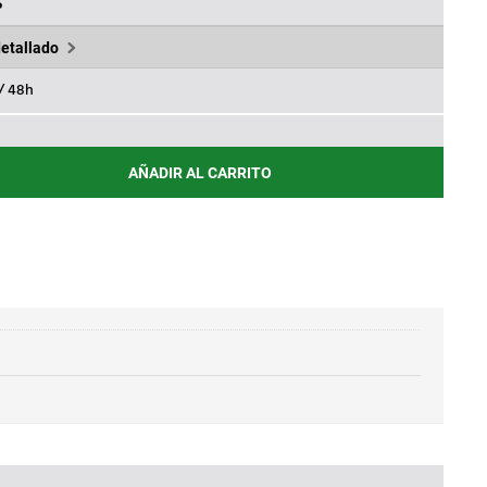
,66€.
%
detallado
 / 48h
AÑADIR AL CARRITO
R