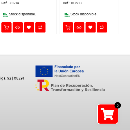
ERA:
ES:
ERA:
ES:
Ref.: 211214
Ref.: 102918
Ref
40,04€.
36,04€.
10,77€.
9,69€.
Stock disponible.
Stock disponible.
iga, 92 | 08291
0