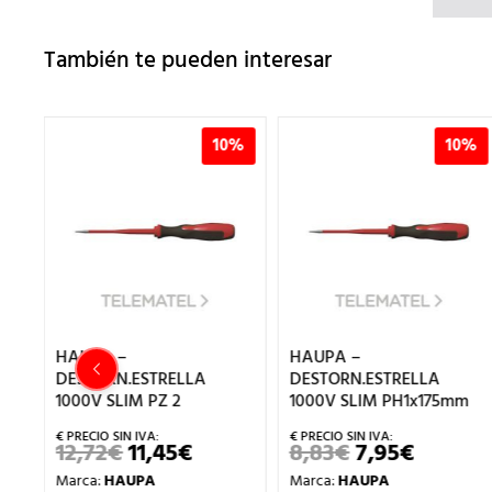
También te pueden interesar
0%
10%
10%
HAUPA –
HAUPA –
L
DESTORN.ESTRELLA
DESTORN.ESTRELLA
1000V SLIM PZ 2
1000V SLIM PH1x175mm
12,72
€
11,45
€
8,83
€
7,95
€
EL
EL
EL
EL
ECIO
PRECIO
PRECIO
PRECIO
PRECIO
Marca:
HAUPA
Marca:
HAUPA
TUAL
ORIGINAL
ACTUAL
ORIGINAL
ACTUA