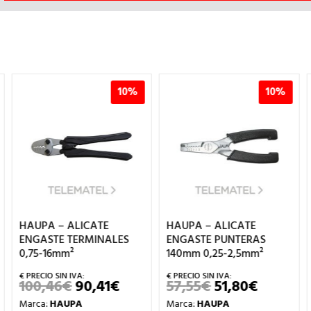
10%
10%
HAUPA – ALICATE
HAUPA – ALICATE
ENGASTE TERMINALES
ENGASTE PUNTERAS
0,75-16mm²
140mm 0,25-2,5mm²
100,46
€
90,41
€
57,55
€
51,80
€
EL
EL
EL
EL
PRECIO
PRECIO
PRECIO
PRECIO
Marca:
HAUPA
Marca:
HAUPA
L
ORIGINAL
ACTUAL
ORIGINAL
ACTUAL