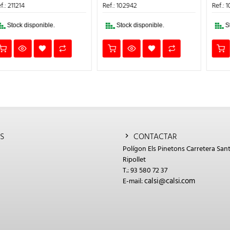
ERA:
ES:
ERA:
ES:
Ref.: 102942
Ref.: 102914
4€.
8,83€.
7,95€.
8,51€.
7,66€.
Stock disponible.
Stock disponible.
S
CONTACTAR
Polígon Els Pinetons Carretera Sant
Ripollet
T.: 93 580 72 37
calsi@calsi.com
E-mail: