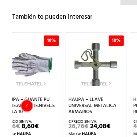
También te pueden interesar
0%
10%
10%
HAUPA – LLAVE
HAUPA – ALICATE
5
UNIVERSAL METALICA
PELACABLES
ARMARIOS
REGULAB.VDE 160mm
26,76
€
24,08
€
40,04
€
36,04
€
EL
EL
EL
EL
IO
PRECIO
PRECIO
PRECIO
PREC
Marca:
HAUPA
Marca:
HAUPA
UAL
ORIGINAL
ACTUAL
ORIGINAL
ACT