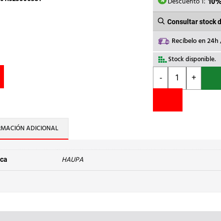
8,56€.
7
Descuento 1:
10
Consultar stock 
Recíbelo en 24h
Stock disponible.
HAUPA
-
+
-
DESTORN.PUNTA
PLANA
1000V
SLIM
RMACIÓN ADICIONAL
4,0x0,8mm
cantidad
HAUPA
ca