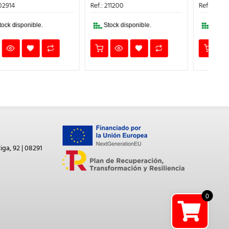
ERA:
ES:
ERA:
ES:
Ref.: 211200
Ref.: 210808
46,00€.
41,40€.
9,90€.
8,91€.
Stock disponible.
Stock disponible.
iga, 92 | 08291
0