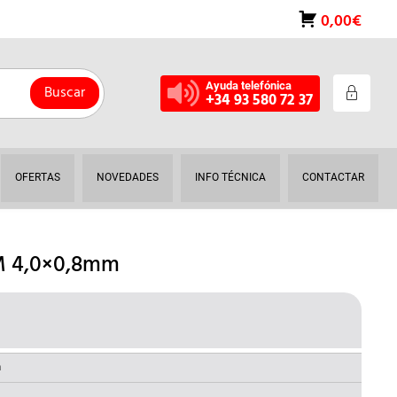
0,00€
Ayuda telefónica
Buscar
+34 93 580 72 37
OFERTAS
NOVEDADES
INFO TÉCNICA
CONTACTAR
M 4,0×0,8mm
L
RECIO
AL
CTUAL
a
S: