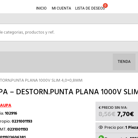
INICIO
MI CUENTA
LISTA DE DESEOS
TIENDA
STORN.PUNTA PLANA 1000V SLIM 4,0×0,8MM
A – DESTORN.PUNTA PLANA 1000V SLI
AUPA
8,56
€
EL
7,70
€
E
ia:
102916
PRECIO
P
ropio:
0231001193
ORIGIN
A
Precio por:
1 Piez
TMT:
0231001193
ERA:
E
011923606381