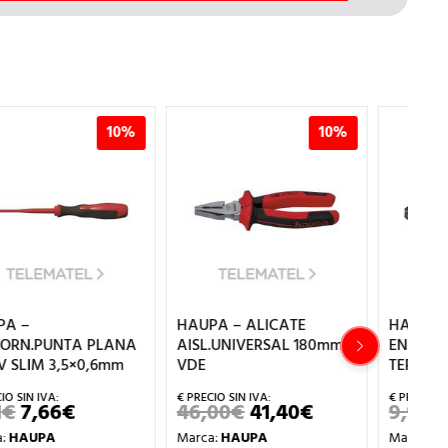
10%
10%
HAUPA – ALICATE
HAUPA – ALICATE
HA
AISL.UNIVERSAL 180mm
ENGASTE COMBI-CRIMP
RE
VDE
TERM.AISL.0,25-6mm²
3
46,00
€
41,40
€
9,90
€
8,91
€
EL
EL
EL
EL
Ma
PRECIO
PRECIO
PRECIO
PRECIO
Marca:
HAUPA
Marca:
HAUPA
Ref
ORIGINAL
ACTUAL
ORIGINAL
ACTUAL