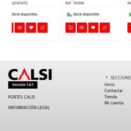
ERA:
ES:
ERA:
ES:
Ref.: 110696
Ref.: 211214
€.
26,76€.
24,08€.
40,04€.
36,0
Stock disponible.
Stock disponible.
SECCIONE
Inicio
Versión 1.6.1
Contactar
Tienda
PORTES CALSI
Mi cuenta
INFORMACIÓN LEGAL