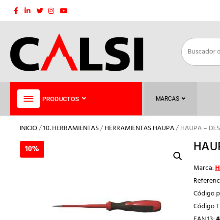
Saltar
al
contenido
PRODUCTOS
MARCAS
INICIO
/
10. HERRAMIENTAS
/
HERRAMIENTAS HAUPA
/ HAUPA – DE
HAUP
10%
10%
Marca:
H
Referenc
Código p
Código 
EAN 13:
4