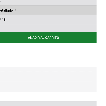
,70€.
%
detallado
 / 48h
AÑADIR AL CARRITO