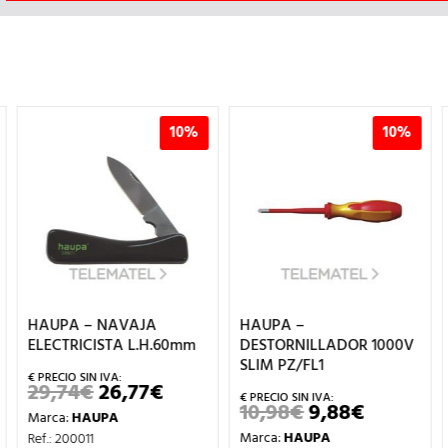
10%
10%
HAUPA – NAVAJA
HAUPA –
ELECTRICISTA L.H.60mm
DESTORNILLADOR 1000V
SLIM PZ/FL1
29,74
€
26,77
€
EL
EL
PRECIO
PRECIO
10,98
€
9,88
€
EL
EL
Marca:
HAUPA
ORIGINAL
ACTUAL
IO
PRECIO
PRECIO
ERA:
ES:
Marca:
HAUPA
Ref.: 200011
AL
ORIGINAL
ACTUAL