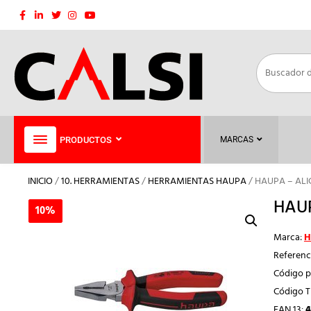
Saltar
al
contenido
PRODUCTOS
MARCAS
INICIO
/
10. HERRAMIENTAS
/
HERRAMIENTAS HAUPA
/ HAUPA – ALI
HAUP
10%
10%
Marca:
H
Referenc
Código p
Código 
EAN 13:
4