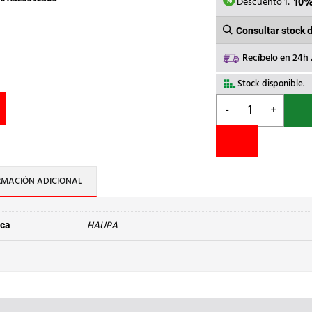
40,22€
Descuento 1:
10
Consultar stock 
Recíbelo en 24h
Stock disponible.
HAUPA
-
+
-
ALICATE
AISL.UNIVERSAL
160mm
VDE
RMACIÓN ADICIONAL
cantidad
HAUPA
ca