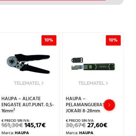
10%
10%
HAUPA – ALICATE
HAUPA –
HA
ENGASTE AUT.PUNT. 0,5-
PELAMANGUERAS
DE
16mm²
JOKARI 8-28mm
BU
3,
161,30
€
145,17
€
30,67
€
27,60
€
EL
EL
EL
EL
PRECIO
PRECIO
PRECIO
PRECIO
4
Marca:
HAUPA
Marca:
HAUPA
ORIGINAL
ACTUAL
ORIGINAL
ACTUAL