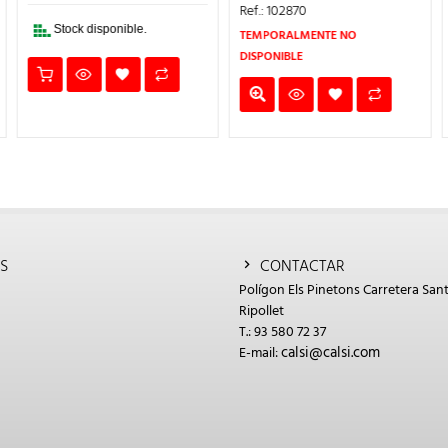
29,74€.
26,77€.
ERA:
ES:
Ref.: 102870
€.
10,98€.
9,88€.
Stock disponible.
TEMPORALMENTE NO
DISPONIBLE
S
CONTACTAR
Polígon Els Pinetons Carretera Sant
Ripollet
T.: 93 580 72 37
calsi@calsi.com
E-mail: