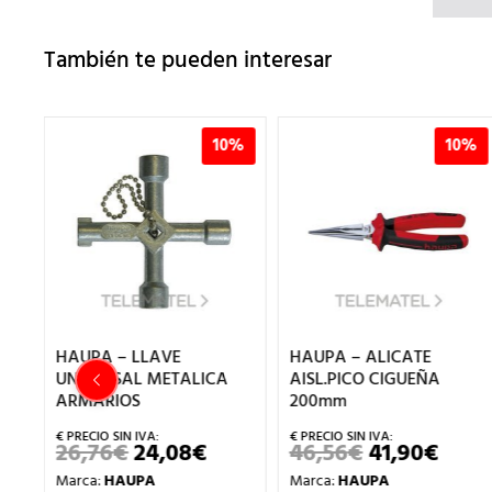
También te pueden interesar
0%
10%
10%
HAUPA – LLAVE
HAUPA – ALICATE
UNIVERSAL METALICA
AISL.PICO CIGUEÑA
ARMARIOS
200mm
26,76
€
24,08
€
46,56
€
41,90
€
EL
EL
EL
EL
ECIO
PRECIO
PRECIO
PRECIO
PREC
Marca:
HAUPA
Marca:
HAUPA
TUAL
ORIGINAL
ACTUAL
ORIGINAL
ACTU