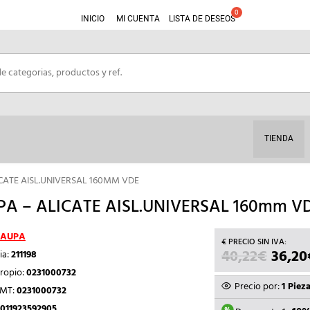
INICIO
MI CUENTA
LISTA DE DESEOS
TIENDA
CATE AISL.UNIVERSAL 160MM VDE
A – ALICATE AISL.UNIVERSAL 160mm V
AUPA
40,22
€
EL
36,20
ia:
211198
PRECI
ropio:
0231000732
ORIGI
Precio por:
1 Piez
TMT:
0231000732
ERA:
011923592905