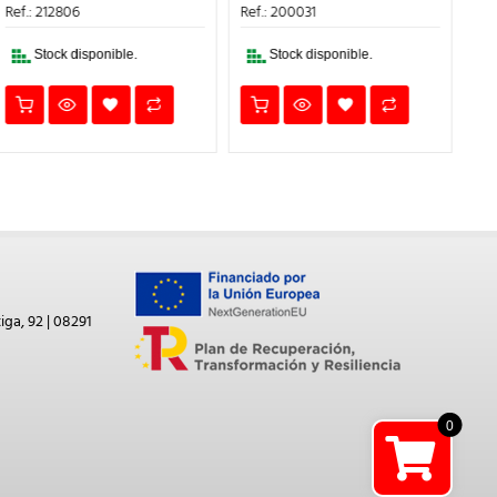
ERA:
ES:
ERA:
ES:
Ma
Ref.: 212806
Ref.: 200031
161,30€.
145,17€.
30,67€.
27,60€.
Ref
Stock disponible.
Stock disponible.
iga, 92 | 08291
0