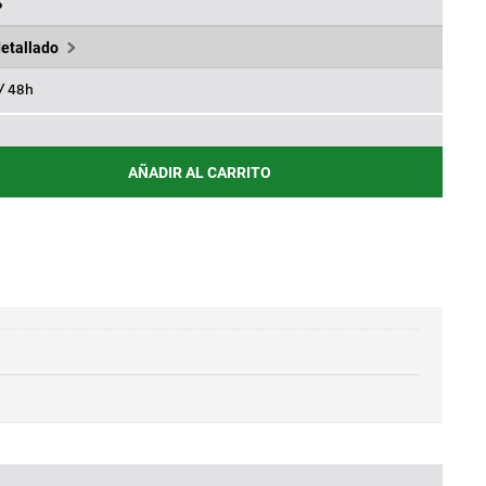
.
36,20€.
%
detallado
 / 48h
AÑADIR AL CARRITO