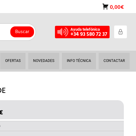
0,00€
Ayuda telefónica
Buscar
+34 93 580 72 37
OFERTAS
NOVEDADES
INFO TÉCNICA
CONTACTAR
DE
€
EL
O
PRECIO
NAL
ACTUAL
a
ES: