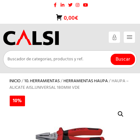
Saltar
al
contenido
0,00€
Buscar
INICIO
/
10. HERRAMIENTAS
/
HERRAMIENTAS HAUPA
/ HAUPA –
ALICATE AISL.UNIVERSAL 180MM VDE
10%
10%