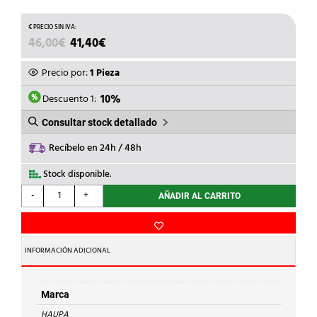
EL
EL
46,00
€
41,40
€
PRECIO
PRECIO
ORIGINAL
ACTUAL
Precio por:
1 Pieza
ERA:
ES:
46,00€.
41,40€.
Descuento 1:
10%
Consultar stock detallado
Recíbelo en 24h / 48h
Stock disponible.
HAUPA
-
+
AÑADIR AL CARRITO
-
ALICATE
AISL.UNIVERSAL
180mm
INFORMACIÓN ADICIONAL
VDE
cantidad
Marca
HAUPA