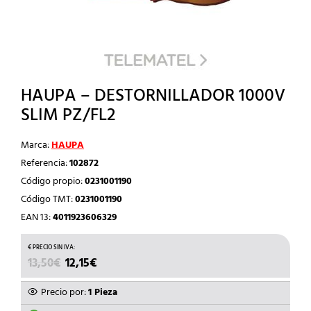
HAUPA – DESTORNILLADOR 1000V
SLIM PZ/FL2
Marca:
HAUPA
Referencia:
102872
Código propio:
0231001190
Código TMT:
0231001190
EAN 13:
4011923606329
EL
EL
13,50
€
12,15
€
PRECIO
PRECIO
ORIGINAL
ACTUAL
Precio por:
1 Pieza
ERA:
ES: