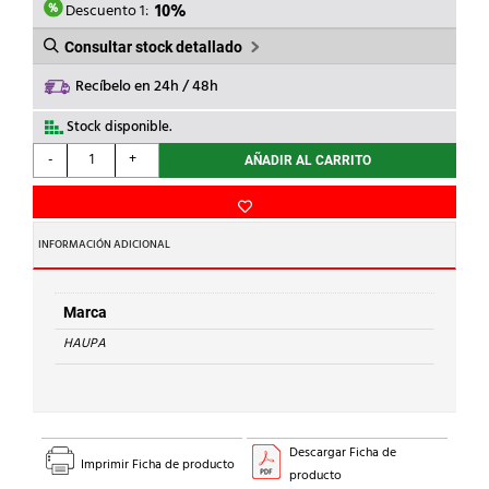
13,50€.
12,15€.
Descuento 1:
10%
Consultar stock detallado
Recíbelo en 24h / 48h
Stock disponible.
HAUPA
-
+
AÑADIR AL CARRITO
-
DESTORNILLADOR
1000V
SLIM
INFORMACIÓN ADICIONAL
PZ/FL2
cantidad
Marca
HAUPA
Descargar Ficha de
Imprimir Ficha de producto
producto