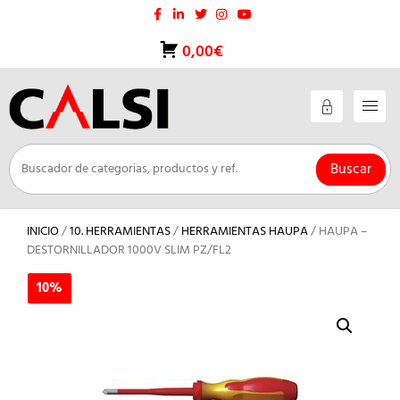
Saltar
al
contenido
0,00€
Buscar
INICIO
/
10. HERRAMIENTAS
/
HERRAMIENTAS HAUPA
/ HAUPA –
DESTORNILLADOR 1000V SLIM PZ/FL2
10%
10%