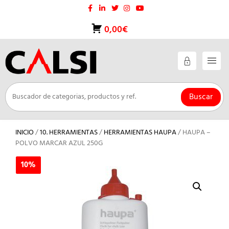
Saltar
al
contenido
0,00€
Buscar
INICIO
/
10. HERRAMIENTAS
/
HERRAMIENTAS HAUPA
/ HAUPA –
POLVO MARCAR AZUL 250G
10%
10%