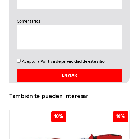
Comentarios
Acepto la
Política de privacidad
de este sitio
También te pueden interesar
%
10%
10%