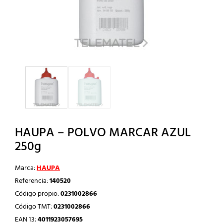
HAUPA – POLVO MARCAR AZUL
250g
Marca:
HAUPA
Referencia:
140520
Código propio:
0231002866
Código TMT:
0231002866
EAN 13:
4011923057695