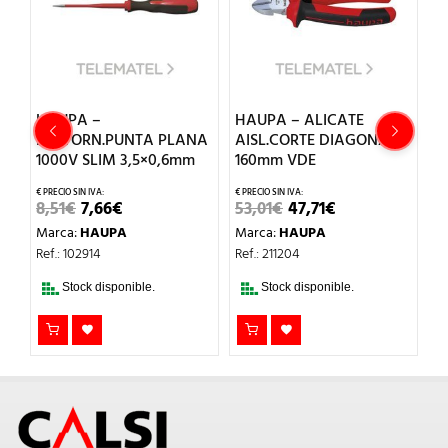
HAUPA –
HAUPA – ALICATE
H
DESTORN.PUNTA PLANA
AISL.CORTE DIAGONAL
U
1000V SLIM 3,5×0,6mm
160mm VDE
A
EL
EL
EL
EL
8,51
€
7,66
€
53,01
€
47,71
€
2
IO
PRECIO
PRECIO
PRECIO
PRECIO
Marca:
HAUPA
Marca:
HAUPA
M
AL
ORIGINAL
ACTUAL
ORIGINAL
ACTUAL
ERA:
ES:
ERA:
ES:
Ref.: 102914
Ref.: 211204
Re
€.
8,51€.
7,66€.
53,01€.
47,71€.
Stock disponible.
Stock disponible.