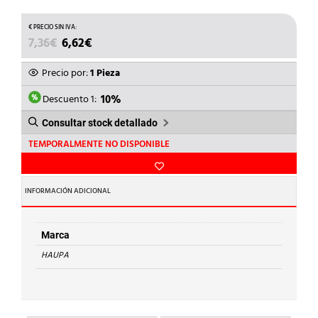
EL
EL
7,36
€
6,62
€
PRECIO
PRECIO
ORIGINAL
ACTUAL
Precio por:
1 Pieza
ERA:
ES:
7,36€.
6,62€.
Descuento 1:
10%
Consultar stock detallado
TEMPORALMENTE NO DISPONIBLE
INFORMACIÓN ADICIONAL
Marca
HAUPA