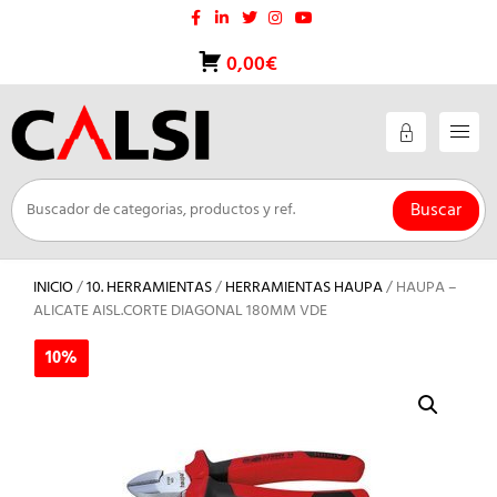
Saltar
al
contenido
0,00€
Buscar
INICIO
/
10. HERRAMIENTAS
/
HERRAMIENTAS HAUPA
/ HAUPA –
ALICATE AISL.CORTE DIAGONAL 180MM VDE
10%
10%