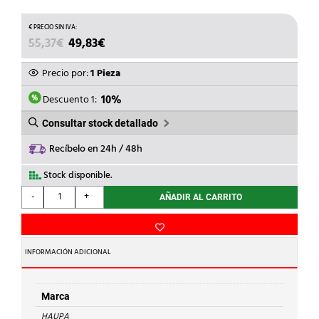
EL
EL
55,37
€
49,83
€
PRECIO
PRECIO
ORIGINAL
ACTUAL
Precio por:
1 Pieza
ERA:
ES:
55,37€.
49,83€.
Descuento 1:
10%
Consultar stock detallado
Recíbelo en 24h / 48h
Stock disponible.
HAUPA
-
+
AÑADIR AL CARRITO
-
ALICATE
AISL.CORTE
DIAGONAL
INFORMACIÓN ADICIONAL
180mm
VDE
cantidad
Marca
HAUPA