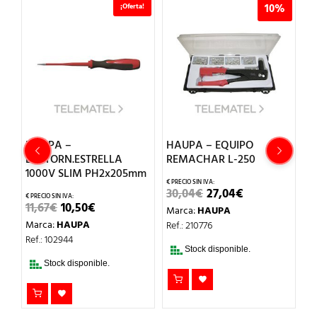
%
¡Oferta!
10%
HAUPA –
HAUPA – EQUIPO
H
DESTORN.ESTRELLA
REMACHAR L-250
E
1000V SLIM PH2x205mm
1
EL
EL
30,04
€
27,04
€
PRECIO
PRECIO
EL
EL
11,67
€
10,50
€
4
Marca:
HAUPA
ORIGINAL
ACTUAL
O
PRECIO
PRECIO
ERA:
ES:
Marca:
HAUPA
M
Ref.: 210776
AL
ORIGINAL
ACTUAL
30,04€.
27,04€.
ERA:
ES:
Ref.: 102944
Re
.
11,67€.
10,50€.
Stock disponible.
Stock disponible.