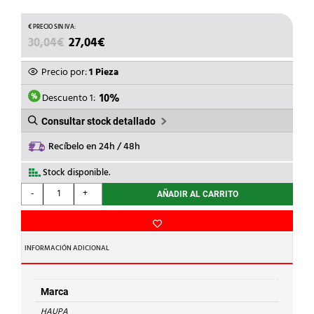
EL
EL
30,04
€
27,04
€
PRECIO
PRECIO
ORIGINAL
ACTUAL
Precio por:
1 Pieza
ERA:
ES:
30,04€.
27,04€.
Descuento 1:
10%
Consultar stock detallado
Recíbelo en 24h / 48h
Stock disponible.
HAUPA
-
+
AÑADIR AL CARRITO
-
EQUIPO
REMACHAR
L-
INFORMACIÓN ADICIONAL
250
cantidad
Marca
HAUPA