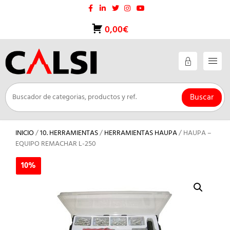
Saltar
al
contenido
0,00€
Buscar
INICIO
/
10. HERRAMIENTAS
/
HERRAMIENTAS HAUPA
/ HAUPA –
EQUIPO REMACHAR L-250
10%
10%