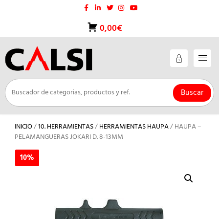
Saltar
al
contenido
0,00€
Buscar
INICIO
/
10. HERRAMIENTAS
/
HERRAMIENTAS HAUPA
/ HAUPA –
PELAMANGUERAS JOKARI D. 8-13MM
10%
10%