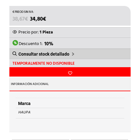
EL
EL
38,67
€
34,80
€
PRECIO
PRECIO
ORIGINAL
ACTUAL
Precio por:
1 Pieza
ERA:
ES:
38,67€.
34,80€.
Descuento 1:
10%
Consultar stock detallado
TEMPORALMENTE NO DISPONIBLE
INFORMACIÓN ADICIONAL
Marca
HAUPA