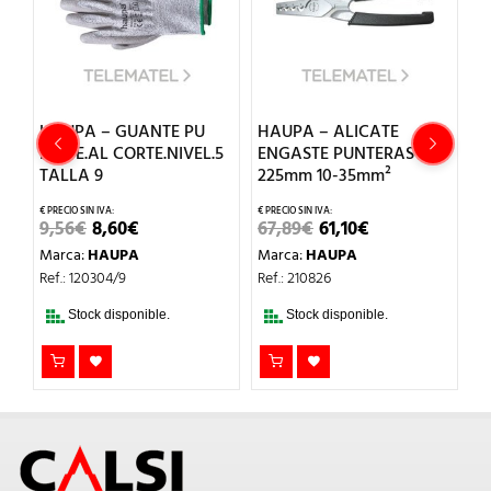
HAUPA – GUANTE PU
HAUPA – ALICATE
H
P
RESTE.AL CORTE.NIVEL.5
ENGASTE PUNTERAS
D
TALLA 9
225mm 10-35mm²
1
EL
EL
EL
EL
9,56
€
8,60
€
67,89
€
61,10
€
1
PRECIO
PRECIO
PRECIO
PRECIO
Marca:
HAUPA
Marca:
HAUPA
M
ORIGINAL
ACTUAL
ORIGINAL
ACTUAL
ERA:
ES:
ERA:
ES:
Ref.: 120304/9
Ref.: 210826
Re
9,56€.
8,60€.
67,89€.
61,10€.
Stock disponible.
Stock disponible.