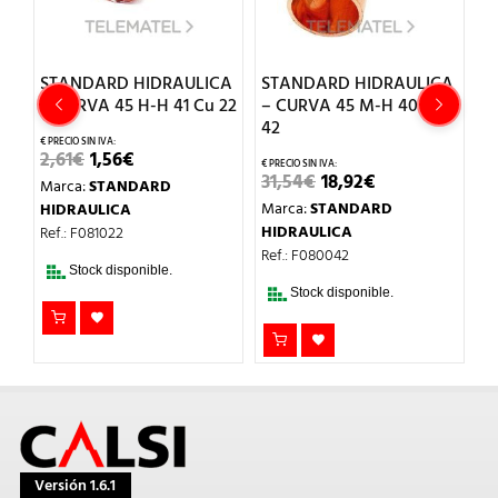
CA
STANDARD HIDRAULICA
STANDARD HIDRAULICA
S
– CURVA 45 H-H 41 Cu 22
– CURVA 45 M-H 40 Cu
–
42
12
EL
EL
2,61
€
1,56
€
PRECIO
PRECIO
EL
EL
31,54
€
18,92
€
2
Marca:
STANDARD
ORIGINAL
ACTUAL
O
PRECIO
PRECIO
ERA:
ES:
Marca:
STANDARD
M
HIDRAULICA
L
ORIGINAL
ACTUAL
2,61€.
1,56€.
ERA:
ES:
HIDRAULICA
H
Ref.: F081022
31,54€.
18,92€.
Ref.: F080042
Re
Stock disponible.
Stock disponible.
Versión 1.6.1