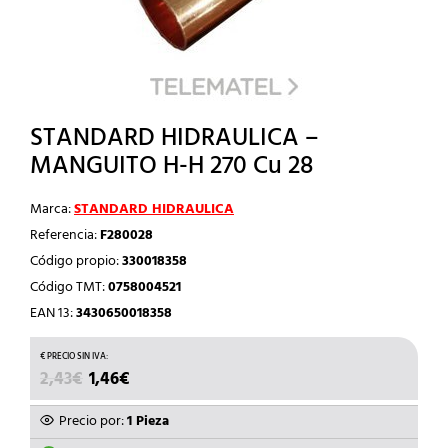
STANDARD HIDRAULICA –
MANGUITO H-H 270 Cu 28
Marca:
STANDARD HIDRAULICA
Referencia:
F280028
Código propio:
330018358
Código TMT:
0758004521
EAN 13:
3430650018358
EL
EL
2,43
€
1,46
€
PRECIO
PRECIO
ORIGINAL
ACTUAL
Precio por:
1 Pieza
ERA:
ES: