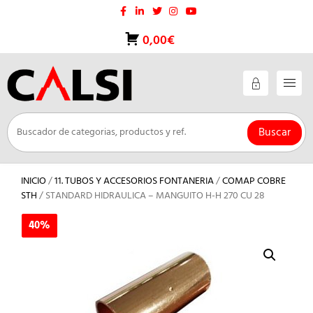
Saltar
al
contenido
0,00€
Buscar
INICIO
/
11. TUBOS Y ACCESORIOS FONTANERIA
/
COMAP COBRE
STH
/ STANDARD HIDRAULICA – MANGUITO H-H 270 CU 28
40%
40%