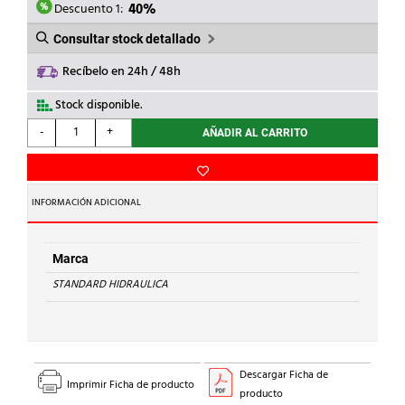
2,43€.
1,46€.
Descuento 1:
40%
Consultar stock detallado
Recíbelo en 24h / 48h
Stock disponible.
STANDARD
-
+
AÑADIR AL CARRITO
HIDRAULICA
-
MANGUITO
H-
INFORMACIÓN ADICIONAL
H
270
Cu
Marca
28
STANDARD HIDRAULICA
cantidad
Descargar Ficha de
Imprimir Ficha de producto
producto