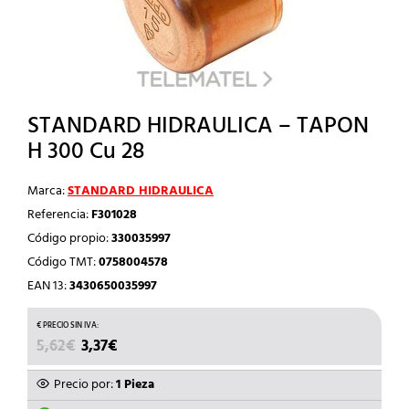
STANDARD HIDRAULICA – TAPON
H 300 Cu 28
Marca:
STANDARD HIDRAULICA
Referencia:
F301028
Código propio:
330035997
Código TMT:
0758004578
EAN 13:
3430650035997
EL
EL
5,62
€
3,37
€
PRECIO
PRECIO
ORIGINAL
ACTUAL
Precio por:
1 Pieza
ERA:
ES: