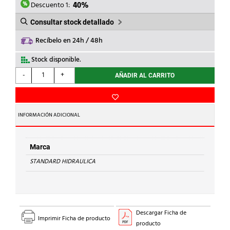
5,62€.
3,37€.
Descuento 1:
40%
Consultar stock detallado
Recíbelo en 24h / 48h
Stock disponible.
STANDARD
-
+
AÑADIR AL CARRITO
HIDRAULICA
-
TAPON
H
INFORMACIÓN ADICIONAL
300
Cu
28
Marca
cantidad
STANDARD HIDRAULICA
Descargar Ficha de
Imprimir Ficha de producto
producto