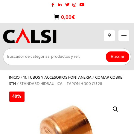
Saltar
al
contenido
0,00€
Buscar
INICIO
/
11. TUBOS Y ACCESORIOS FONTANERIA
/
COMAP COBRE
STH
/ STANDARD HIDRAULICA – TAPON H 300 CU 28
40%
40%