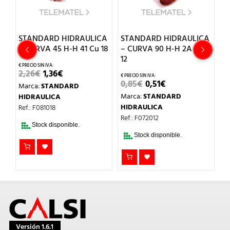
CA
STANDARD HIDRAULICA
STANDARD HIDRAULICA
S
– CURVA 45 H-H 41 Cu 18
– CURVA 90 H-H 2A Cu
–
12
15
EL
EL
2,26
€
1,36
€
PRECIO
PRECIO
EL
EL
0,85
€
0,51
€
1
Marca:
STANDARD
ORIGINAL
ACTUAL
PRECIO
PRECIO
ERA:
ES:
Marca:
STANDARD
M
HIDRAULICA
ORIGINAL
ACTUAL
2,26€.
1,36€.
ERA:
ES:
HIDRAULICA
H
Ref.: F081018
0,85€.
0,51€.
Ref.: F072012
Re
Stock disponible.
Stock disponible.
Versión 1.6.1