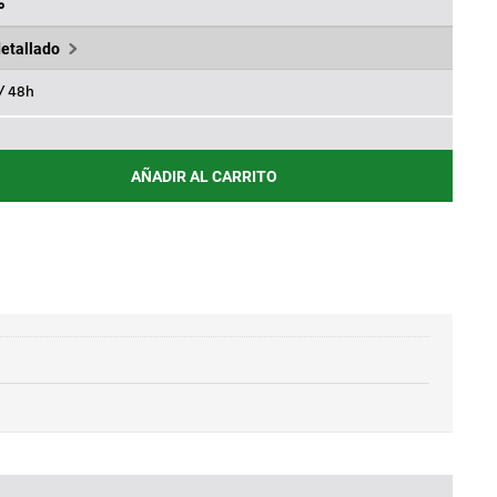
11,07€.
%
detallado
 / 48h
AÑADIR AL CARRITO