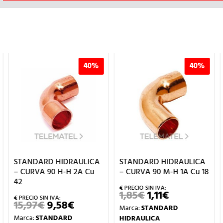
40%
40%
4
ULICA
STANDARD HIDRAULICA
STANDARD HIDRAULI
A Cu
– CURVA 90 M-H 1A Cu 18
– CURVA 90 H-H 2A C
22
1,85
€
1,11
€
EL
EL
PRECIO
PRECIO
2,58
€
1,55
€
L
EL
EL
Marca:
STANDARD
ORIGINAL
ACTUAL
O
PRECIO
PRECIO
PREC
ERA:
ES:
Marca:
STANDARD
HIDRAULICA
NAL
ACTUAL
ORIGINAL
ACT