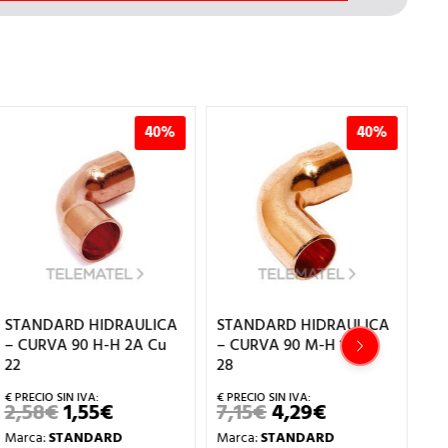
0%
40%
40%
CA
STANDARD HIDRAULICA
STANDARD HIDRAULICA
u
– CURVA 90 M-H 1A Cu
– CURVA 90 M-H 1A Cu 1
28
1,20
€
0,72
€
EL
EL
PRECIO
PRECIO
7,15
€
4,29
€
EL
EL
Marca:
STANDARD
ORIGINAL
ACTUA
IO
PRECIO
PRECIO
ERA:
ES:
Marca:
STANDARD
HIDRAULICA
UAL
ORIGINAL
ACTUAL