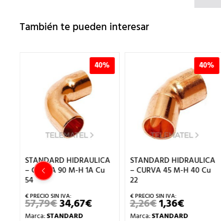
También te pueden interesar
40%
40%
DRAULICA
STANDARD HIDRAULICA
STANDARD HIDRA
H 1A Cu
– CURVA 45 M-H 40 Cu
– CURVA 90 H-H 2
22
42
67
€
2,26
€
1,36
€
15,97
€
9,58
€
EL
EL
EL
EL
E
CIO
PRECIO
PRECIO
PRECIO
PRECI
D
Marca:
STANDARD
Marca:
STANDARD
GINAL
ACTUAL
ORIGINAL
ACTUAL
ORIGI