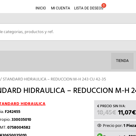
INICIO
MI CUENTA
LISTA DE DESEOS
TIENDA
/ STANDARD HIDRAULICA – REDUCCION M-H 243 CU 42-35
DARD HIDRAULICA – REDUCCION M-H 24
TANDARD HIDRAULICA
18,45
€
EL
11,07
€
ia:
F242455
PRECI
ropio:
330035010
ORIGI
Precio por:
1 Piez
TMT:
0758004582
ERA:
430650035010