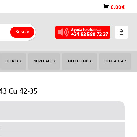
0,00€
Ayuda telefónica
Buscar
+34 93 580 72 37
OFERTAS
NOVEDADES
INFO TÉCNICA
CONTACTAR
3 Cu 42-35
EL
O
PRECIO
NAL
ACTUAL
a
ES: