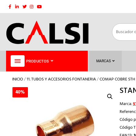
Saltar
al
contenido
PRODUCTOS
MARCAS
INICIO
/
11. TUBOS Y ACCESORIOS FONTANERIA
/
COMAP COBRE STH
STAN
40%
40%
Marca:
S
Referenc
Código p
Código 
EAN 13:
3