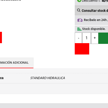
18,45€.
Descuento 1:
40
Consultar stock 
Recíbelo en 24h
Stock disponible.
STANDARD
-
+
HIDRAULICA
-
REDUCCION
M-
H
RMACIÓN ADICIONAL
243
Cu
42-
STANDARD HIDRAULICA
ca
35
cantidad