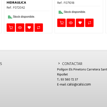
1,85€.
1,11€.
S:
ERA:
ES:
HIDRAULICA
Ref.: F071018
,58€.
2,58€.
1,55€
Ref.: F072022
Stock disponible.
Stock disponible.
S
CONTACTAR
Polígon Els Pinetons Carretera Sant
Ripollet
T.: 93 580 72 37
calsi@calsi.com
E-mail: