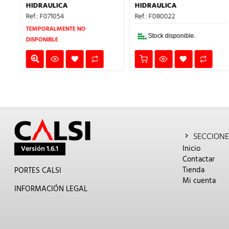
:
ES:
ERA:
ES:
ERA:
E
HIDRAULICA
HIDRAULICA
9€.
34,67€.
2,26€.
1,36€.
15,97€.
9
Ref.: F080022
Ref.: F072042
NO
Stock disponible.
Stock disponible.
SECCIONE
Inicio
Versión 1.6.1
Contactar
Tienda
PORTES CALSI
Mi cuenta
INFORMACIÓN LEGAL