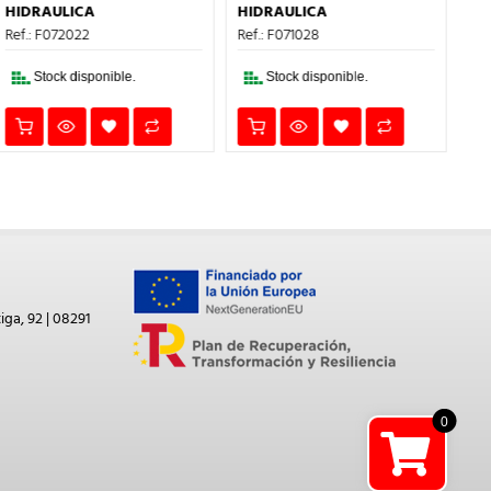
1,20€.
0,72€.
ERA:
ES:
HIDRAULICA
Ref.: F071015
.
7,15€.
4,29€.
Ref.: F071028
Stock disponible.
Stock disponible.
iga, 92 | 08291
0