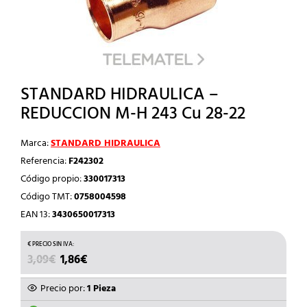
STANDARD HIDRAULICA –
REDUCCION M-H 243 Cu 28-22
Marca:
STANDARD HIDRAULICA
Referencia:
F242302
Código propio:
330017313
Código TMT:
0758004598
EAN 13:
3430650017313
EL
EL
3,09
€
1,86
€
PRECIO
PRECIO
ORIGINAL
ACTUAL
Precio por:
1 Pieza
ERA:
ES: