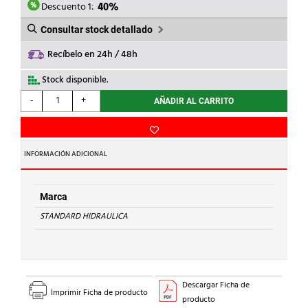
3,09€.
1,86€.
Descuento 1:
40%
Consultar stock detallado
Recíbelo en 24h / 48h
Stock disponible.
STANDARD
-
+
AÑADIR AL CARRITO
HIDRAULICA
-
REDUCCION
M-
INFORMACIÓN ADICIONAL
H
243
Cu
Marca
28-
STANDARD HIDRAULICA
22
cantidad
Descargar Ficha de
Imprimir Ficha de producto
producto