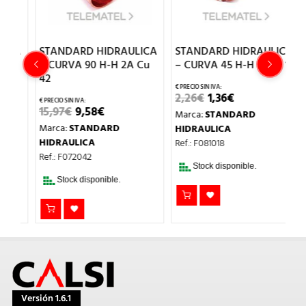
CA
STANDARD HIDRAULICA
STANDARD HIDRAULICA
S
– CURVA 90 H-H 2A Cu
– CURVA 45 H-H 41 Cu 18
–
42
3
EL
EL
2,26
€
1,36
€
PRECIO
PRECIO
EL
EL
15,97
€
9,58
€
11
Marca:
STANDARD
ORIGINAL
ACTUAL
O
PRECIO
PRECIO
ERA:
ES:
Marca:
STANDARD
M
HIDRAULICA
L
ORIGINAL
ACTUAL
2,26€.
1,36€.
ERA:
ES:
HIDRAULICA
H
Ref.: F081018
15,97€.
9,58€.
Ref.: F072042
Re
Stock disponible.
Stock disponible.
Versión 1.6.1