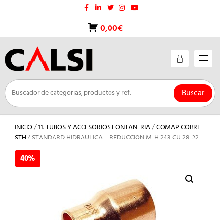
Saltar
al
contenido
0,00€
Buscar
INICIO
/
11. TUBOS Y ACCESORIOS FONTANERIA
/
COMAP COBRE
STH
/ STANDARD HIDRAULICA – REDUCCION M-H 243 CU 28-22
40%
40%