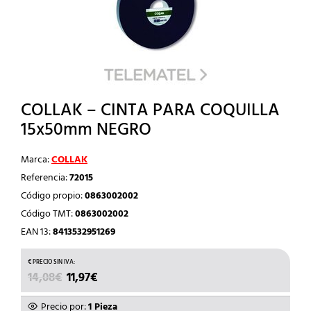
COLLAK – CINTA PARA COQUILLA
15x50mm NEGRO
Marca:
COLLAK
Referencia:
72015
Código propio:
0863002002
Código TMT:
0863002002
EAN 13:
8413532951269
EL
EL
14,08
€
11,97
€
PRECIO
PRECIO
ORIGINAL
ACTUAL
Precio por:
1 Pieza