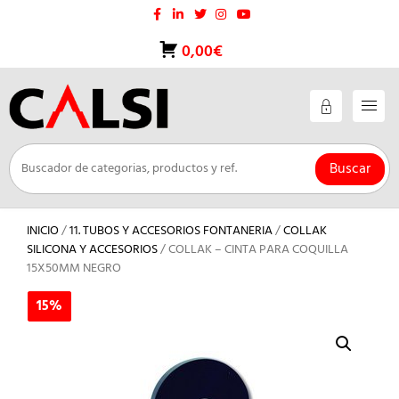
Saltar
al
contenido
0,00€
Buscar
INICIO
/
11. TUBOS Y ACCESORIOS FONTANERIA
/
COLLAK
SILICONA Y ACCESORIOS
/ COLLAK – CINTA PARA COQUILLA
15X50MM NEGRO
15%
15%