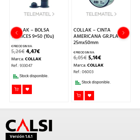
COLLAK – BOLSA
COLLAK – CINTA
C
TAMICES 9×50 (10u)
AMERICANA GR.PLATA
E
25mx50mm
2
EL
EL
5,26
€
4,47
€
PRECIO
PRECIO
EL
EL
6,05
€
5,14
€
4
Marca:
COLLAK
ORIGINAL
ACTUAL
PRECIO
PRECIO
ERA:
ES:
Marca:
COLLAK
M
Ref.: 933047
ORIGINAL
ACTUAL
5,26€.
4,47€.
ERA:
ES:
Ref.: 06003
Re
6,05€.
5,14€.
Stock disponible.
Stock disponible.
Versión 1.6.1