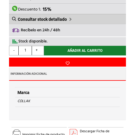
ERA:
ES:
14,08€.
11,97€.
Descuento 1:
15%
Consultar stock detallado
Recíbelo en 24h / 48h
Stock disponible.
COLLAK
-
+
AÑADIR AL CARRITO
-
CINTA
PARA
COQUILLA
INFORMACIÓN ADICIONAL
15x50mm
NEGRO
cantidad
Marca
COLLAK
Descargar Ficha de
Imprimir Ficha de producto