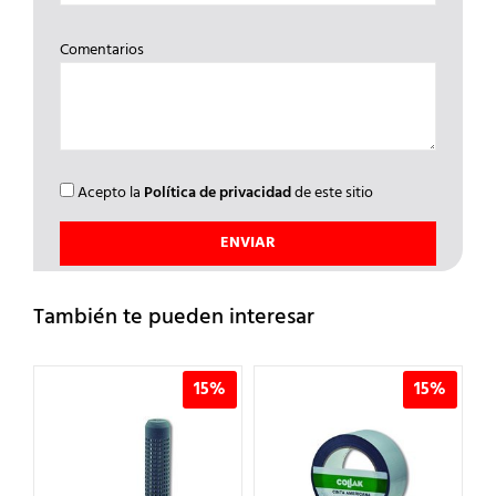
Comentarios
Acepto la
Política de privacidad
de este sitio
También te pueden interesar
%
15%
15%