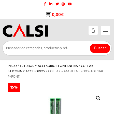
Saltar
al
contenido
0,00€
Buscar
INICIO
/
11. TUBOS Y ACCESORIOS FONTANERIA
/
COLLAK
SILICONA Y ACCESORIOS
/ COLLAK – MASILLA EPOXY-TOT 114G
P/FONT.
15%
15%