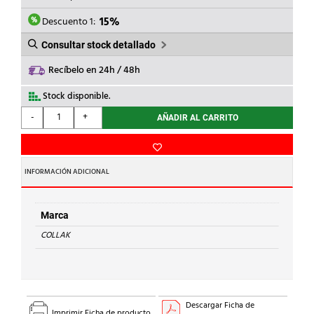
ERA:
ES:
8,94€.
7,60€.
Descuento 1:
15%
Consultar stock detallado
Recíbelo en 24h / 48h
Stock disponible.
COLLAK
-
+
AÑADIR AL CARRITO
-
MASILLA
EPOXY-
TOT
INFORMACIÓN ADICIONAL
114g
P/FONT.
cantidad
Marca
COLLAK
Descargar Ficha de
Imprimir Ficha de producto