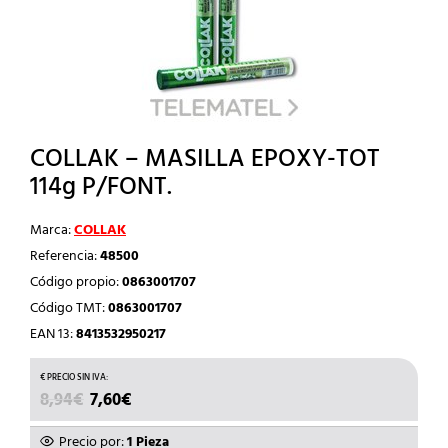
COLLAK – MASILLA EPOXY-TOT
114g P/FONT.
Marca:
COLLAK
Referencia:
48500
Código propio:
0863001707
Código TMT:
0863001707
EAN 13:
8413532950217
EL
EL
8,94
€
7,60
€
PRECIO
PRECIO
ORIGINAL
ACTUAL
Precio por:
1 Pieza