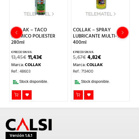
COLLAK – TACO
COLLAK – SPRAY
C
QUIMICO POLIESTER
LUBRICANTE MULTI-TOT
B
280ml
400ml
C
EL
EL
EL
EL
13,45
€
11,43
€
5,67
€
4,82
€
3
PRECIO
PRECIO
PRECIO
PRECIO
Marca:
COLLAK
Marca:
COLLAK
M
ORIGINAL
ACTUAL
ORIGINAL
ACTUAL
ERA:
ES:
ERA:
ES:
Ref.: 48603
Ref.: 713400
Re
13,45€.
11,43€.
5,67€.
4,82€.
Stock disponible.
Stock disponible.
Versión 1.6.1