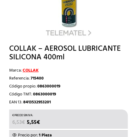
COLLAK – AEROSOL LUBRICANTE
SILICONA 400ml
Marca:
COLLAK
Referencia:
715400
Código propio:
0863000019
Código TMT:
0863000019
EAN 13:
8413532953201
EL
EL
6,53
€
5,55
€
PRECIO
PRECIO
ORIGINAL
ACTUAL
Precio por:
1 Pieza