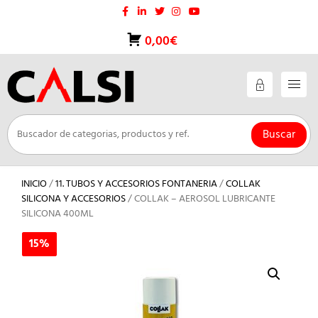
Saltar
al
contenido
0,00€
Buscar
INICIO
/
11. TUBOS Y ACCESORIOS FONTANERIA
/
COLLAK
SILICONA Y ACCESORIOS
/ COLLAK – AEROSOL LUBRICANTE
SILICONA 400ML
15%
15%