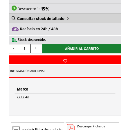
ERA:
ES:
6,53€.
5,55€.
Descuento 1:
15%
Consultar stock detallado
Recíbelo en 24h / 48h
Stock disponible.
COLLAK
-
+
AÑADIR AL CARRITO
-
AEROSOL
LUBRICANTE
SILICONA
INFORMACIÓN ADICIONAL
400ml
cantidad
Marca
COLLAK
Descargar Ficha de
Imprimir Ficha de producto