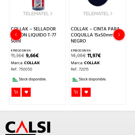
COLLAK – SELLADOR
COLLAK – CINTA PARA
C
TEFLON LIQUIDO T-77
COQUILLA 15x50mm
T
50ml
NEGRO
R
EL
EL
EL
EL
11,36
€
9,66
€
14,08
€
11,97
€
6
PRECIO
PRECIO
PRECIO
PRECIO
Marca:
COLLAK
Marca:
COLLAK
M
ORIGINAL
ACTUAL
ORIGINAL
ACTUAL
O
ERA:
ES:
ERA:
ES:
Ref.: 750050
Ref.: 72015
Re
AL
11,36€.
9,66€.
14,08€.
11,97€.
.
Stock disponible.
Stock disponible.