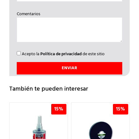
Comentarios
Acepto la
Política de privacidad
de este sitio
También te pueden interesar
%
15%
15%