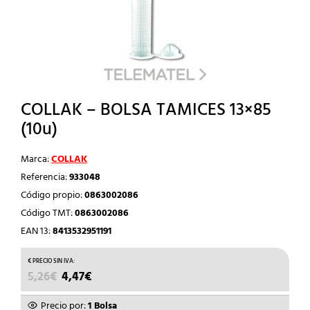
COLLAK – BOLSA TAMICES 13×85
(10u)
Marca:
COLLAK
Referencia:
933048
Código propio:
0863002086
Código TMT:
0863002086
EAN 13:
8413532951191
EL
EL
5,26
€
4,47
€
PRECIO
PRECIO
ORIGINAL
ACTUAL
Precio por:
1 Bolsa