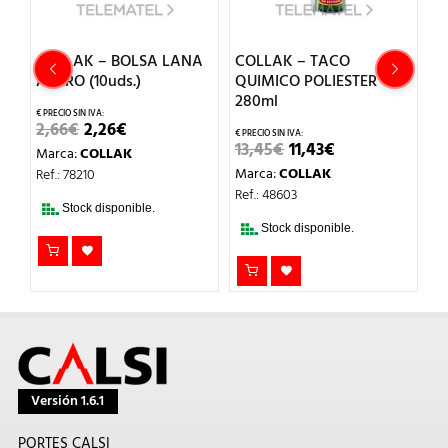
COLLAK – BOLSA LANA
COLLAK – TACO
C
ACERO (10uds.)
QUIMICO POLIESTER
T
280ml
C
EL
EL
2,66
€
2,26
€
PRECIO
PRECIO
EL
EL
13,45
€
11,43
€
0
Marca:
COLLAK
ORIGINAL
ACTUAL
PRECIO
PRECIO
ERA:
ES:
Marca:
COLLAK
M
Ref.: 78210
ORIGINAL
ACTUAL
2,66€.
2,26€.
ERA:
ES:
Ref.: 48603
Re
13,45€.
11,43€.
Stock disponible.
Stock disponible.
Versión 1.6.1
PORTES CALSI