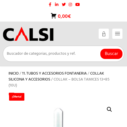
Saltar
al
contenido
0,00€
Buscar
INICIO
/
11. TUBOS Y ACCESORIOS FONTANERIA
/
COLLAK
SILICONA Y ACCESORIOS
/ COLLAK – BOLSA TAMICES 13×85
(10U)
¡Oferta!
¡Oferta!