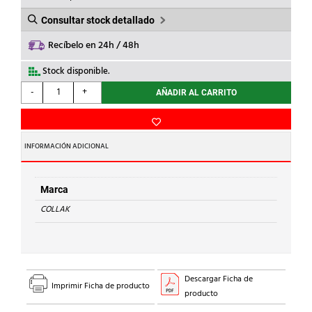
ERA:
ES:
5,26€.
4,47€.
Consultar stock detallado
Recíbelo en 24h / 48h
Stock disponible.
COLLAK
-
+
AÑADIR AL CARRITO
-
BOLSA
TAMICES
13x85
INFORMACIÓN ADICIONAL
(10u)
cantidad
Marca
COLLAK
Descargar Ficha de
Imprimir Ficha de producto
producto