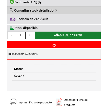
5,26€.
4,47€.
Descuento 1:
15%
Consultar stock detallado
Recíbelo en 24h / 48h
Stock disponible.
COLLAK
-
+
AÑADIR AL CARRITO
-
BOLSA
TAMICES
9x50
INFORMACIÓN ADICIONAL
(10u)
cantidad
Marca
COLLAK
Descargar Ficha de
Imprimir Ficha de producto
producto