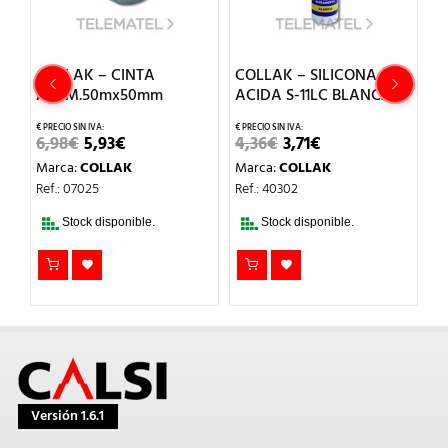
COLLAK – CINTA
COLLAK – SILICONA
C
ALUM.50mx50mm
ACIDA S-11LC BLANCA
S
C
EL
EL
EL
EL
6,98
€
5,93
€
4,36
€
3,71
€
PRECIO
PRECIO
PRECIO
PRECIO
6
Marca:
COLLAK
Marca:
COLLAK
ORIGINAL
ACTUAL
ORIGINAL
ACTUAL
ERA:
ES:
ERA:
ES:
M
Ref.: 07025
Ref.: 40302
L
6,98€.
5,93€.
4,36€.
3,71€.
Re
Stock disponible.
Stock disponible.
Versión 1.6.1