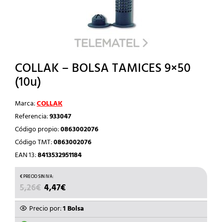
COLLAK – BOLSA TAMICES 9×50
(10u)
Marca:
COLLAK
Referencia:
933047
Código propio:
0863002076
Código TMT:
0863002076
EAN 13:
8413532951184
EL
EL
5,26
€
4,47
€
PRECIO
PRECIO
ORIGINAL
ACTUAL
Precio por:
1 Bolsa
ERA:
ES: