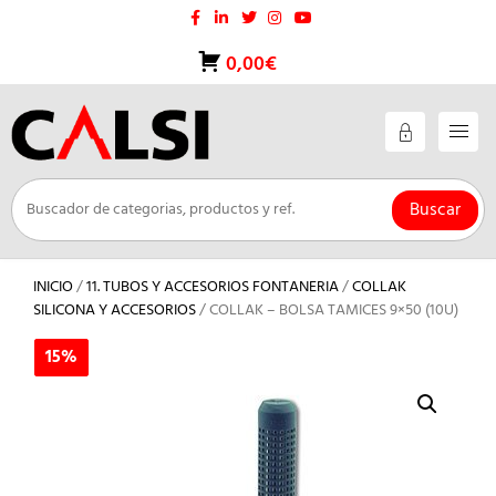
Saltar
al
contenido
0,00€
Buscar
INICIO
/
11. TUBOS Y ACCESORIOS FONTANERIA
/
COLLAK
SILICONA Y ACCESORIOS
/ COLLAK – BOLSA TAMICES 9×50 (10U)
15%
15%