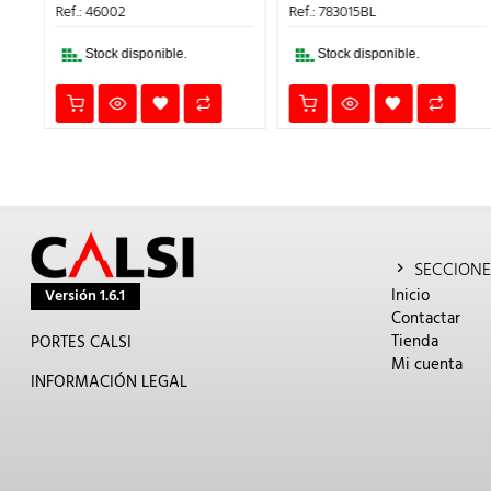
6,24€.
5,30
S:
ERA:
ES:
Ref.: 783015BL
,87€.
4,74€.
4,03€.
Stock disponible.
Stock disponible.
SECCIONE
Inicio
Versión 1.6.1
Contactar
Tienda
PORTES CALSI
Mi cuenta
INFORMACIÓN LEGAL