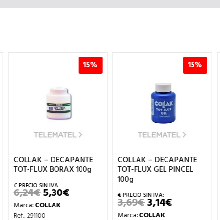
15%
15%
15%
TE
COLLAK – DECAPANTE
COLLAK –
0g
TOT-FLUX GEL PINCEL
DESATASCADOR DESA-
100g
TOT PROFES.1l
CIO
3,69
€
3,14
€
8,08
€
6,87
€
EL
EL
EL
EL
L
TUAL
PRECIO
PRECIO
PRECIO
PRECI
Marca:
COLLAK
Marca:
COLLAK
ORIGINAL
ACTUAL
ORIGINAL
ACTU