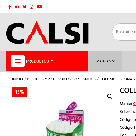
Saltar
al
contenido
PRODUCTOS
MARCAS
INICIO
/
11. TUBOS Y ACCESORIOS FONTANERIA
/
COLLAK SILICONA 
COLL
15%
15%
Marca:
C
Referenc
Código p
Código 
EAN 13:
8