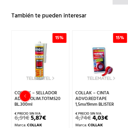
También te pueden interesar
15%
15%
DOR
COLLAK – CINTA
COLLAK – DECAPAN
MS20
ADVO.REDTAPE
TOT-FLUX BORAX 10
1,5mx19mm BLISTER
6,24
€
5,30
€
EL
EL
PRECIO
PRE
4,74
€
4,03
€
L
EL
EL
Marca:
COLLAK
ORIGINA
AC
RECIO
PRECIO
PRECIO
ERA:
ES:
Marca:
COLLAK
Ref.: 291100
AL
CTUAL
ORIGINAL
ACTUAL