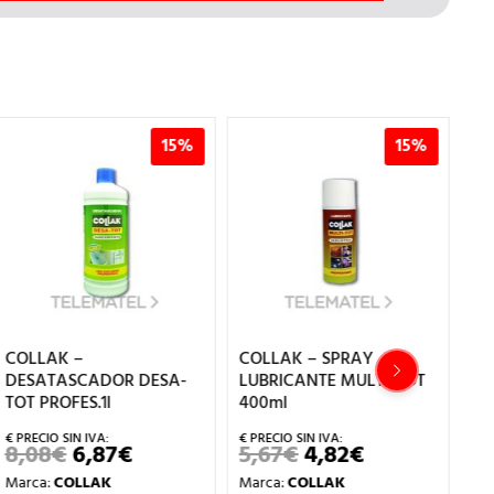
15%
15%
COLLAK – SPRAY
COLLAK – CAÑAMO
LUBRICANTE MULTI-TOT
MADEJA 200g
400ml
5,18
€
4,40
€
EL
EL
PRECIO
PRECIO
5,67
€
4,82
€
EL
EL
Marca:
COLLAK
ORIGINAL
ACTUAL
O
PRECIO
PRECIO
ERA:
ES:
Marca:
COLLAK
Ref.: 780200
AL
ORIGINAL
ACTUAL