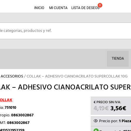
INICIO
MI CUENTA
LISTA DE DESEOS
TIENDA
Y ACCESORIOS
/ COLLAK – ADHESIVO CIANOACRILATO SUPERCOLLAK 10G
AK – ADHESIVO CIANOACRILATO SUPER
OLLAK
4,19
€
EL
3,56
€
E
ia:
751010
PRECIO
P
ropio:
0863002867
ORIGIN
A
Precio por:
1 Piez
TMT:
0863002867
ERA:
E
413532952259