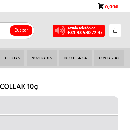
0,00€
Ayuda telefónica
Buscar
+34 93 580 72 37
OFERTAS
NOVEDADES
INFO TÉCNICA
CONTACTAR
COLLAK 10g
L
RECIO
AL
CTUAL
a
S: