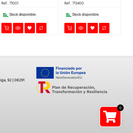
5,18€.
4,40€.
ERA:
ES:
Ref.: 713400
5,67€.
4,82€.
Stock disponible.
Stock disponible.
iga, 92 | 08291
0