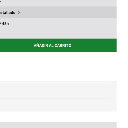
,56€.
%
detallado
 / 48h
AÑADIR AL CARRITO