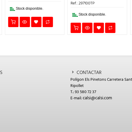
€.
ERA:
ES:
ERA:
ES:
Ref.: 297100TP
Ref.: 71001
3,69€.
3,14€.
8,08€.
6,87€.
Stock disponible.
Stock disponible.
S
CONTACTAR
Polígon Els Pinetons Carretera Sant
Ripollet
T.: 93 580 72 37
calsi@calsi.com
E-mail: