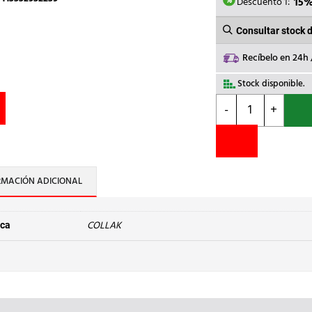
4,19€.
3
Descuento 1:
15
Consultar stock 
Recíbelo en 24h
Stock disponible.
COLLAK
-
+
-
ADHESIVO
CIANOACRILATO
SUPERCOLLAK
10g
RMACIÓN ADICIONAL
cantidad
COLLAK
ca