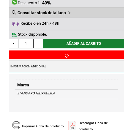
0,85€.
0,51€.
Descuento 1:
40%
Consultar stock detallado
Recíbelo en 24h / 48h
Stock disponible.
STANDARD
-
+
AÑADIR AL CARRITO
HIDRAULICA
-
CODO
90
INFORMACIÓN ADICIONAL
H-
H
90
Marca
Cu
STANDARD HIDRAULICA
15
cantidad
Descargar Ficha de
Imprimir Ficha de producto
producto