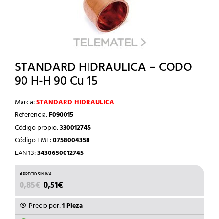
STANDARD HIDRAULICA – CODO
90 H-H 90 Cu 15
Marca:
STANDARD HIDRAULICA
Referencia:
F090015
Código propio:
330012745
Código TMT:
0758004358
EAN 13:
3430650012745
EL
EL
0,85
€
0,51
€
PRECIO
PRECIO
ORIGINAL
ACTUAL
Precio por:
1 Pieza
ERA:
ES: