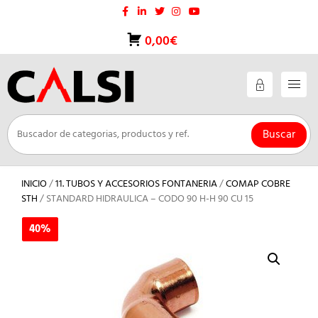
Saltar
al
contenido
0,00€
Buscar
INICIO
/
11. TUBOS Y ACCESORIOS FONTANERIA
/
COMAP COBRE
STH
/ STANDARD HIDRAULICA – CODO 90 H-H 90 CU 15
40%
40%