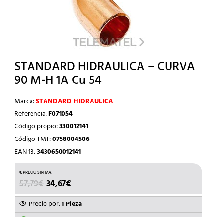
STANDARD HIDRAULICA – CURVA
90 M-H 1A Cu 54
Marca:
STANDARD HIDRAULICA
Referencia:
F071054
Código propio:
330012141
Código TMT:
0758004506
EAN 13:
3430650012141
EL
EL
57,79
€
34,67
€
PRECIO
PRECIO
ORIGINAL
ACTUAL
Precio por:
1 Pieza
ERA:
ES: