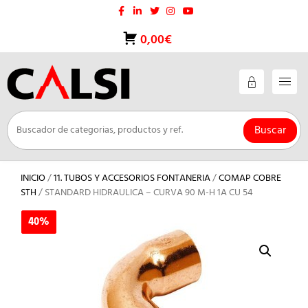
Saltar
al
contenido
0,00€
Buscar
INICIO
/
11. TUBOS Y ACCESORIOS FONTANERIA
/
COMAP COBRE
STH
/ STANDARD HIDRAULICA – CURVA 90 M-H 1A CU 54
40%
40%