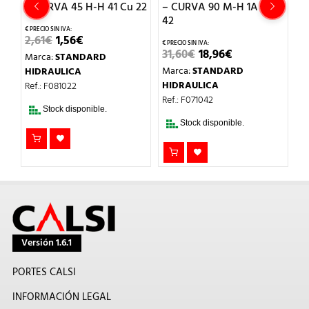
– CURVA 45 H-H 41 Cu 22
– CURVA 90 M-H 1A Cu
–
42
EL
EL
2,61
€
1,56
€
3,
PRECIO
PRECIO
EL
EL
31,60
€
18,96
€
Marca:
STANDARD
M
ORIGINAL
ACTUAL
PRECIO
PRECIO
ERA:
ES:
Marca:
STANDARD
HIDRAULICA
H
ORIGINAL
ACTUAL
2,61€.
1,56€.
ERA:
ES:
HIDRAULICA
Ref.: F081022
Re
31,60€.
18,96€.
Ref.: F071042
Stock disponible.
Stock disponible.
Versión 1.6.1
PORTES CALSI
INFORMACIÓN LEGAL