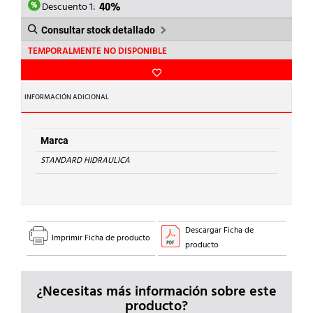
57,79€.
34,67€.
Descuento 1:
40%
Consultar stock detallado
TEMPORALMENTE NO DISPONIBLE
INFORMACIÓN ADICIONAL
Marca
STANDARD HIDRAULICA
Descargar Ficha de
Imprimir Ficha de producto
producto
¿Necesitas más información sobre este
producto?