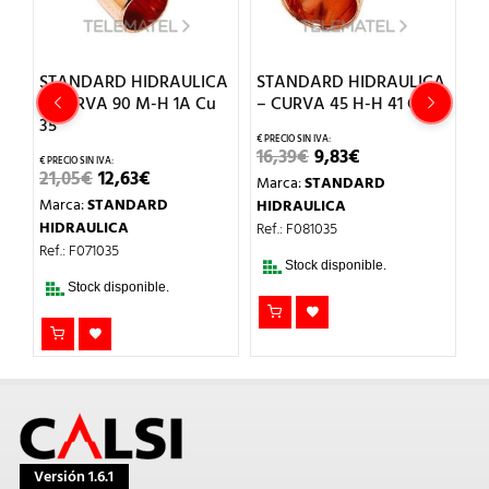
CA
STANDARD HIDRAULICA
STANDARD HIDRAULICA
S
u
– CURVA 90 M-H 1A Cu
– CURVA 45 H-H 41 Cu 35
–
35
2
EL
EL
16,39
€
9,83
€
PRECIO
PRECIO
EL
EL
21,05
€
12,63
€
7,
Marca:
STANDARD
ORIGINAL
ACTUAL
PRECIO
PRECIO
ERA:
ES:
Marca:
STANDARD
M
HIDRAULICA
ORIGINAL
ACTUAL
16,39€.
9,83€.
ERA:
ES:
HIDRAULICA
H
Ref.: F081035
21,05€.
12,63€.
Ref.: F071035
Re
Stock disponible.
Stock disponible.
Versión 1.6.1