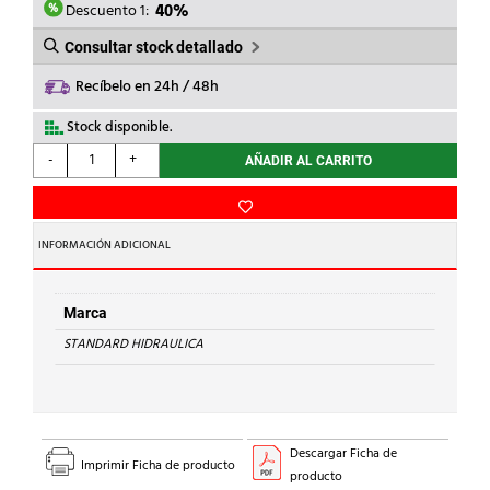
4,79€.
2,87€.
Descuento 1:
40%
Consultar stock detallado
Recíbelo en 24h / 48h
Stock disponible.
STANDARD
-
+
AÑADIR AL CARRITO
HIDRAULICA
-
CURVA
45
INFORMACIÓN ADICIONAL
M-
H
40
Marca
Cu
STANDARD HIDRAULICA
28
cantidad
Descargar Ficha de
Imprimir Ficha de producto
producto