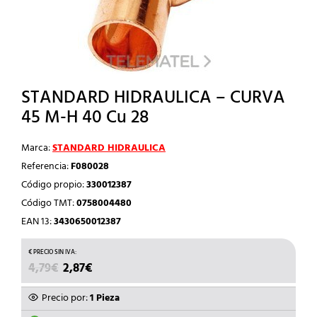
STANDARD HIDRAULICA – CURVA
45 M-H 40 Cu 28
Marca:
STANDARD HIDRAULICA
Referencia:
F080028
Código propio:
330012387
Código TMT:
0758004480
EAN 13:
3430650012387
EL
EL
4,79
€
2,87
€
PRECIO
PRECIO
ORIGINAL
ACTUAL
Precio por:
1 Pieza
ERA:
ES: