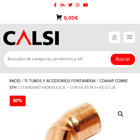
Saltar
al
contenido
0,00€
Buscar
INICIO
/
11. TUBOS Y ACCESORIOS FONTANERIA
/
COMAP COBRE
STH
/ STANDARD HIDRAULICA – CURVA 45 M-H 40 CU 28
40%
40%