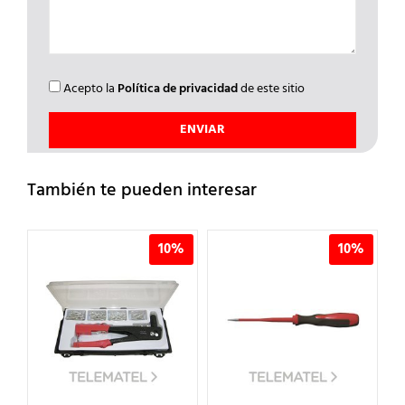
Acepto la
Política de privacidad
de este sitio
También te pueden interesar
%
10%
10%