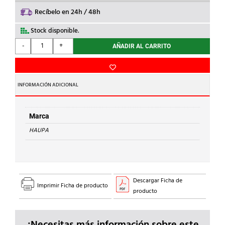
Recíbelo en 24h / 48h
Stock disponible.
HAUPA
-
+
AÑADIR AL CARRITO
-
JUEGO
LLAVES
ALLEN
INFORMACIÓN ADICIONAL
ABATIBLE
cantidad
Marca
HAUPA
Descargar Ficha de
Imprimir Ficha de producto
producto
¿Necesitas más información sobre este