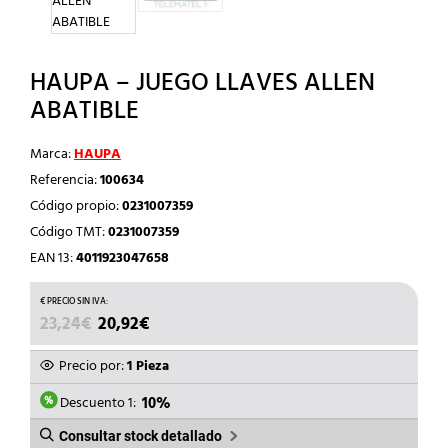
HAUPA – JUEGO LLAVES ALLEN
ABATIBLE
Marca:
HAUPA
Referencia:
100634
Código propio:
0231007359
Código TMT:
0231007359
EAN 13:
4011923047658
EL
EL
23,24
€
20,92
€
PRECIO
PRECIO
ORIGINAL
ACTUAL
Precio por:
1 Pieza
ERA:
ES:
23,24€.
20,92€.
Descuento 1:
10%
Consultar stock detallado