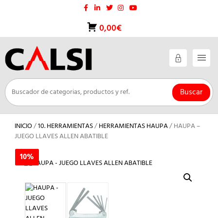
Saltar
al
contenido
0,00€
Buscar
INICIO
/
10. HERRAMIENTAS
/
HERRAMIENTAS HAUPA
/ HAUPA –
JUEGO LLAVES ALLEN ABATIBLE
10%
10%