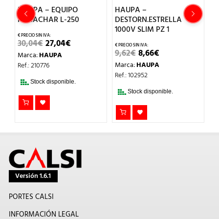
HAUPA – EQUIPO
HAUPA –
H
A
REMACHAR L-250
DESTORN.ESTRELLA
E
1000V SLIM PZ 1
2
EL
EL
30,04
€
27,04
€
PRECIO
PRECIO
EL
EL
9,62
€
8,66
€
6
Marca:
HAUPA
ORIGINAL
ACTUAL
PRECIO
PRECIO
ERA:
ES:
Marca:
HAUPA
M
Ref.: 210776
ORIGINAL
ACTUAL
30,04€.
27,04€.
ERA:
ES:
Ref.: 102952
Re
9,62€.
8,66€.
Stock disponible.
Stock disponible.
Versión 1.6.1
PORTES CALSI
INFORMACIÓN LEGAL