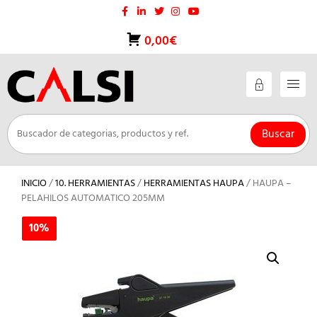
Saltar
al
contenido
0,00€
Buscar
INICIO
/
10. HERRAMIENTAS
/
HERRAMIENTAS HAUPA
/ HAUPA –
PELAHILOS AUTOMATICO 205MM
10%
10%