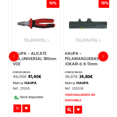
%
10%
10%
HAUPA – ALICATE
HAUPA –
H
AISL.UNIVERSAL 180mm
PELAMANGUERAS
E
VDE
JOKARI d. 8-13mm
1
EL
EL
EL
EL
46,00
€
41,40
€
38,67
€
34,80
€
1
PRECIO
PRECIO
PRECIO
PRECIO
Marca:
HAUPA
Marca:
HAUPA
M
ORIGINAL
ACTUAL
ORIGINAL
ACTUAL
ERA:
ES:
ERA:
ES:
Ref.: 211200
Ref.: 200036
Re
46,00€.
41,40€.
38,67€.
34,80€.
TEMPORALMENTE NO
Stock disponible.
DISPONIBLE