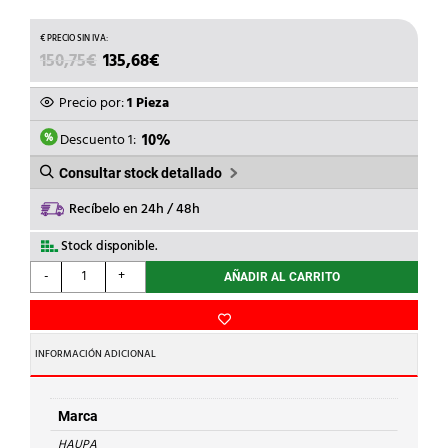
EL
EL
150,75
€
135,68
€
PRECIO
PRECIO
ORIGINAL
ACTUAL
Precio por:
1 Pieza
ERA:
ES:
150,75€.
135,68€.
Descuento 1:
10%
Consultar stock detallado
Recíbelo en 24h / 48h
Stock disponible.
HAUPA
-
+
AÑADIR AL CARRITO
-
PELAHILOS
AUTOMATICO
205mm
INFORMACIÓN ADICIONAL
cantidad
Marca
HAUPA