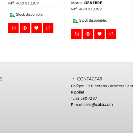
PRECIO
PREC
ERA:
ES:
Marca:
GENEBRE
Ref.: 4021 03 220V
L
ORIGINAL
ACTU
95,16€.
71,37€.
ERA:
ES:
Ref.: 4021 07 220V
308,87€.
231,6
Stock disponible.
Stock disponible.
S
CONTACTAR
Polígon Els Pinetons Carretera Sant
Ripollet
T.: 93 580 72 37
calsi@calsi.com
E-mail: