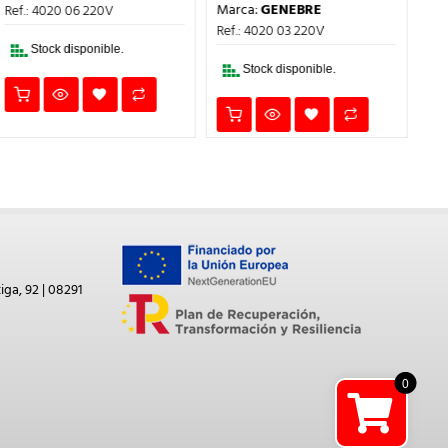
IO
PRECIO
PRECIO
ERA:
ES:
Marca:
GENEBRE
Ma
Ref.: 4020 06 220V
AL
ORIGINAL
ACTUAL
126,77€.
95,08€.
ERA:
ES:
Ref.: 4020 03 220V
Ref
5€.
77,15€.
57,86€.
Stock disponible.
Stock disponible.
iga, 92 | 08291
0