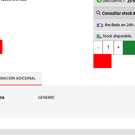
11,03€.
8
Descuento 1:
25
Consultar stock 
Recíbelo en 24h
Stock disponible.
GENEBRE
-
+
-
VALV.ESFERA
MINI
GENEBRE
3/4
RMACIÓN ADICIONAL
M-
H
cantidad
GENEBRE
ca