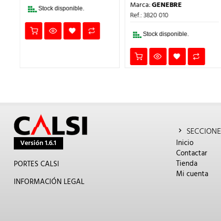
PRECIO
PRECIO
Marca:
GENEBRE
20€.
ORIGINAL
ACTUA
Stock disponible.
ERA:
ES:
Ref.: 3820 010
6,13€.
4,60€.
Stock disponible.
SECCIONE
Inicio
Versión 1.6.1
Contactar
Tienda
PORTES CALSI
Mi cuenta
INFORMACIÓN LEGAL