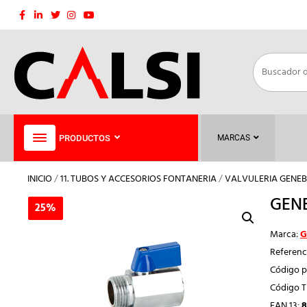
Saltar
al
contenido
PRODUCTOS
MARCAS
INICIO
/
11. TUBOS Y ACCESORIOS FONTANERIA
/
VALVULERIA GENEB
GENE
25%
25%
Marca:
G
Referenc
Código p
Código 
EAN 13:
8