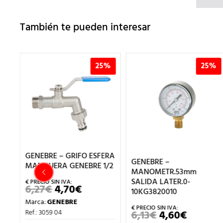
También te pueden interesar
%
25%
25%
GENEBRE – GRIFO ESFERA
GENEBRE –
MANGUERA GENEBRE 1/2
MANOMETR.53mm
SALIDA LATER.0-
6,27
€
4,70
€
EL
EL
10KG3820010
PRECIO
PRECIO
Marca:
GENEBRE
ORIGINAL
ACTUAL
ECIO
ERA:
ES:
Ref.: 3059 04
6,13
€
4,60
€
TUAL
EL
EL
6,27€.
4,70€.