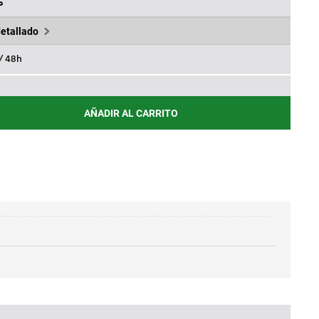
,27€.
%
detallado
 / 48h
AÑADIR AL CARRITO