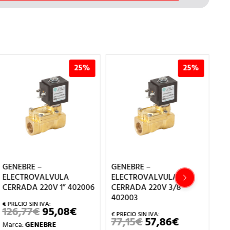
25%
25%
GENEBRE –
GENEBRE –
GE
ELECTROVALVULA
ELECTROVALVULA
M
CERRADA 220V 1” 402006
CERRADA 220V 3/8
SA
402003
16
126,77
€
95,08
€
EL
EL
PRECIO
PRECIO
77,15
€
57,86
€
6
EL
EL
Marca:
GENEBRE
ORIGINAL
ACTUAL