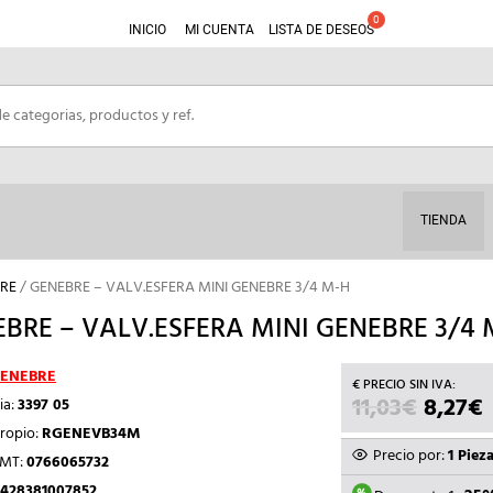
INICIO
MI CUENTA
LISTA DE DESEOS
TIENDA
RE
/ GENEBRE – VALV.ESFERA MINI GENEBRE 3/4 M-H
BRE – VALV.ESFERA MINI GENEBRE 3/4 
ENEBRE
11,03
€
EL
8,27
€
ia:
3397 05
PRECI
ropio:
RGENEVB34M
ORIGI
Precio por:
1 Piez
TMT:
0766065732
ERA:
E
428381007852