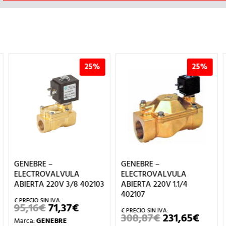
25%
25%
GENEBRE –
GENEBRE –
ELECTROVALVULA
ELECTROVALVULA
ABIERTA 220V 3/8 402103
ABIERTA 220V 1.1/4
402107
95,16
€
71,37
€
EL
EL
PRECIO
PRECIO
308,87
€
231,65
€
EL
EL
Marca:
GENEBRE
ORIGINAL
ACTUAL