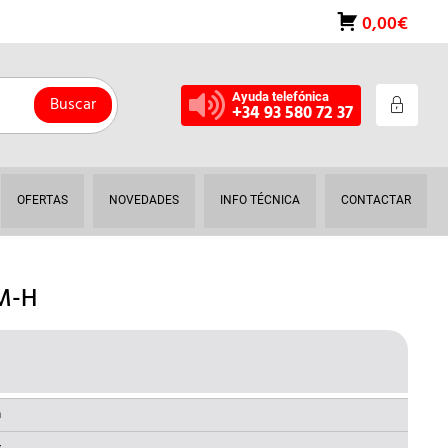
0,00€
Ayuda telefónica
Buscar
+34 93 580 72 37
OFERTAS
NOVEDADES
INFO TÉCNICA
CONTACTAR
M-H
EL
O
PRECIO
NAL
ACTUAL
a
S: