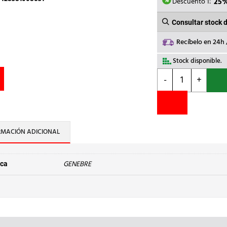
9,99€.
7
Descuento 1:
25
Consultar stock 
Recíbelo en 24h
Stock disponible.
GENEBRE
-
+
-
VALVULA
ESFERA
GENEBRE
3/4MH
RMACIÓN ADICIONAL
303405
cantidad
GENEBRE
ca