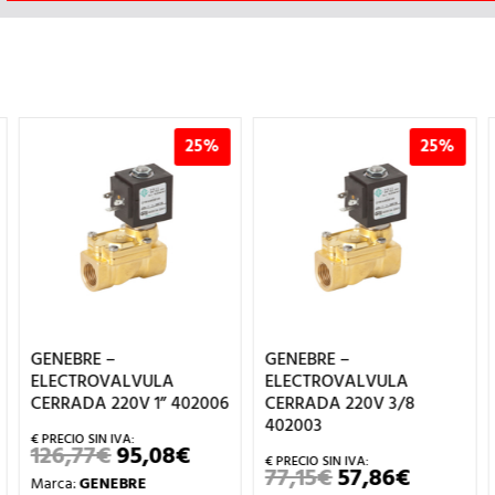
25%
25%
GENEBRE –
GENEBRE –
ELECTROVALVULA
ELECTROVALVULA
CERRADA 220V 1” 402006
CERRADA 220V 3/8
402003
126,77
€
95,08
€
EL
EL
PRECIO
PRECIO
77,15
€
57,86
€
EL
EL
Marca:
GENEBRE
ORIGINAL
ACTUAL