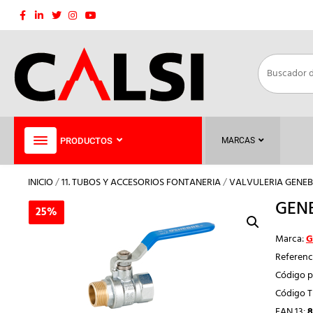
Saltar
al
contenido
PRODUCTOS
MARCAS
INICIO
/
11. TUBOS Y ACCESORIOS FONTANERIA
/
VALVULERIA GENEB
GENE
25%
25%
Marca:
G
Referenc
Código p
Código 
EAN 13:
8