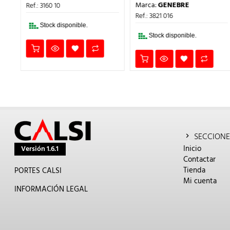
PRECIO
PRECIO
ERA:
ES:
Marca:
GENEBRE
Ref.: 3160 10
ORIGINAL
ACTUAL
.
7,98€.
5,99€.
ERA:
ES:
Ref.: 3821 016
6,55€.
4,91€.
Stock disponible.
Stock disponible.
SECCIONE
Inicio
Versión 1.6.1
Contactar
Tienda
PORTES CALSI
Mi cuenta
INFORMACIÓN LEGAL