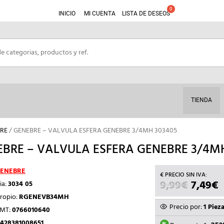
INICIO
MI CUENTA
LISTA DE DESEOS
TIENDA
RE
/ GENEBRE – VALVULA ESFERA GENEBRE 3/4MH 303405
BRE – VALVULA ESFERA GENEBRE 3/4M
ENEBRE
9,99
€
EL
7,49
€
E
ia:
3034 05
PRECIO
P
ropio:
RGENEVB34MH
ORIGIN
Precio por:
1 Piez
TMT:
0766010640
ERA:
E
428381008651