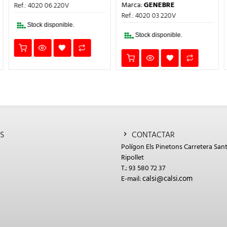
PRECIO
PRECIO
ERA:
ES:
Marca:
GENEBRE
Ref.: 4020 06 220V
ORIGINAL
ACTUAL
126,77€.
95,08€.
ERA:
ES:
Ref.: 4020 03 220V
77,15€.
57,86€.
Stock disponible.
Stock disponible.
S
CONTACTAR
Polígon Els Pinetons Carretera Sant
Ripollet
T.: 93 580 72 37
calsi@calsi.com
E-mail: