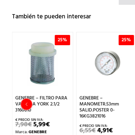
También te pueden interesar
%
25%
25%
RA
GENEBRE – FILTRO PARA
GENEBRE –
VALVULA YORK 2.1/2
MANOMETR.53mm
3160010
SALID.POSTER 0-
16KG3821016
7,98
€
5,99
€
EL
EL
IO
PRECIO
PRECIO
6,55
€
4,91
€
EL
EL
Marca:
GENEBRE
UAL
ORIGINAL
ACTUAL