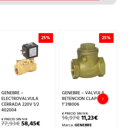
25%
25%
GENEBRE –
GENEBRE – VALVULA
GE
ELECTROVALVULA
RETENCION CLAPETA
MA
CERRADA 220V 1/2
1″318006
0-
402004
14,97
€
11,23
€
6
EL
EL
PRECIO
PRECIO
77,93
€
58,45
€
EL
EL
Marca:
GENEBRE
Ma
ORIGINAL
ACTUAL