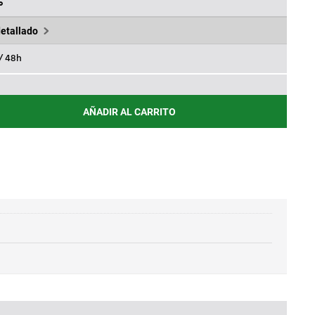
,49€.
%
detallado
 / 48h
AÑADIR AL CARRITO