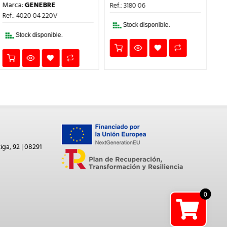
PRECIO
PRECIO
ERA:
ES:
Marca:
GENEBRE
Ref.: 3180 06
Ref
ORIGINAL
ACTUAL
14,97€.
11,23€.
ERA:
ES:
Ref.: 4020 04 220V
77,93€.
58,45€.
Stock disponible.
Stock disponible.
iga, 92 | 08291
0