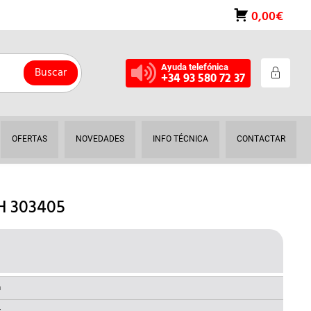
0,00€
Ayuda telefónica
Buscar
+34 93 580 72 37
OFERTAS
NOVEDADES
INFO TÉCNICA
CONTACTAR
H 303405
L
RECIO
AL
ACTUAL
a
S: