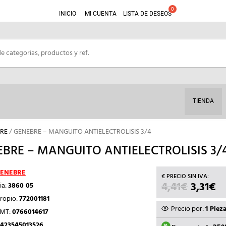
INICIO
MI CUENTA
LISTA DE DESEOS
TIENDA
RE
/ GENEBRE – MANGUITO ANTIELECTROLISIS 3/4
BRE – MANGUITO ANTIELECTROLISIS 3/
ENEBRE
4,41
€
EL
3,31
€
EL
ia:
3860 05
PRECIO
P
ropio:
772001181
ORIGIN
A
Precio por:
1 Piez
TMT:
0766014617
ERA:
ES
423545013526