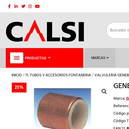
Saltar
al
contenido
PRODUCTOS
MARCAS
INICIO
/
11. TUBOS Y ACCESORIOS FONTANERIA
/
VALVULERIA GENEB
GENE
25%
25%
Marca:
G
Referenc
Código p
Código 
EAN 13:
8