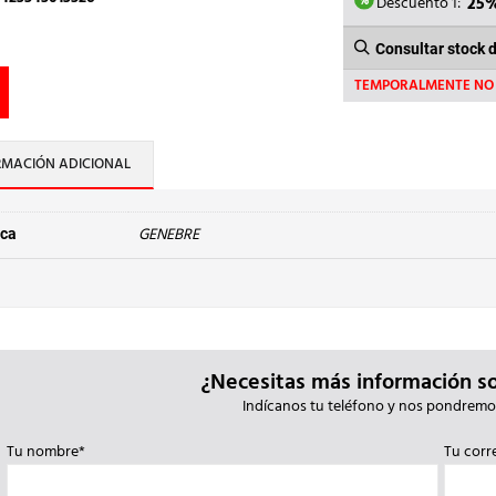
4,41€.
3,
Descuento 1:
25
Consultar stock 
TEMPORALMENTE NO 
RMACIÓN ADICIONAL
GENEBRE
ca
¿Necesitas más información s
Indícanos tu teléfono y nos pondremo
Tu nombre*
Tu corr