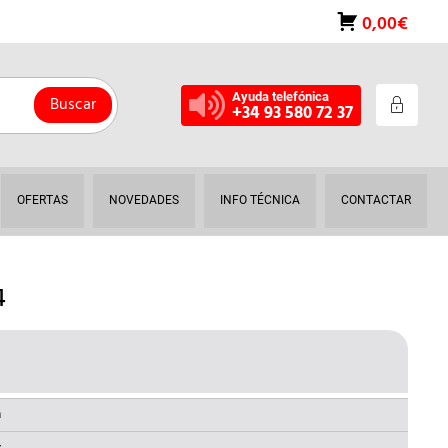
0,00€
Ayuda telefónica
Buscar
+34 93 580 72 37
OFERTAS
NOVEDADES
INFO TÉCNICA
CONTACTAR
4
RECIO
AL
CTUAL
a
: