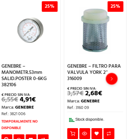
25%
25%
GENEBRE –
GENEBRE – FILTRO PARA
GE
MANOMETR.53mm
VALVULA YORK 2″
EL
SALID.POSTER 0-6KG
316009
CE
382106
40
3,57
€
2,68
€
EL
EL
PRECIO
PRECIO
6,55
€
4,91
€
77
EL
EL
Marca:
GENEBRE
ORIGINAL
ACTUAL
PRECIO
PRECIO
ERA:
ES:
Marca:
GENEBRE
Ma
Ref.: 3160 09
ORIGINAL
ACTUAL
3,57€.
2,68€.
ERA:
ES:
Ref.: 3821 006
Ref
6,55€.
4,91€.
TE
Stock disponible.
TEMPORALMENTE NO
DIS
DISPONIBLE
EN