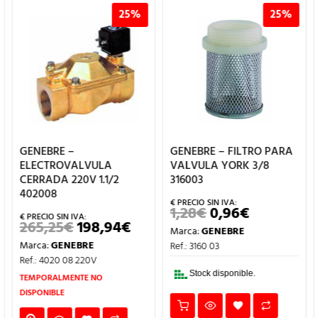
25%
25%
GENEBRE –
GENEBRE – FILTRO PARA
ELECTROVALVULA
VALVULA YORK 3/8
CERRADA 220V 1.1/2
316003
402008
1,28
€
0,96
€
EL
EL
IO
PRECIO
PRECIO
265,25
€
198,94
€
EL
EL
Marca:
GENEBRE
UAL
ORIGINAL
ACTUAL
PRECIO
PRECIO
ERA:
ES:
Marca:
GENEBRE
Ref.: 3160 03
ORIGINAL
ACTUAL
€.
1,28€.
0,96€.
ERA:
ES:
Ref.: 4020 08 220V
265,25€.
198,94€.
Stock disponible.
TEMPORALMENTE NO
DISPONIBLE