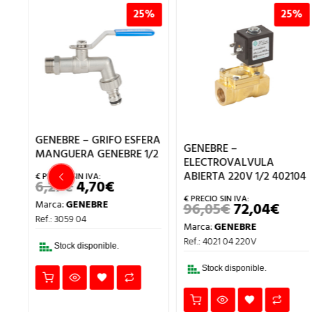
%
25%
25%
GENEBRE – GRIFO ESFERA
GENEBRE –
MANGUERA GENEBRE 1/2
ELECTROVALVULA
ABIERTA 220V 1/2 402104
6,27
€
4,70
€
EL
EL
PRECIO
PRECIO
Marca:
GENEBRE
96,05
€
72,04
€
ORIGINAL
ACTUAL
EL
EL
ERA:
ES:
PRECIO
PREC
Ref.: 3059 04
Marca:
GENEBRE
6,27€.
4,70€.
ORIGINAL
ACT
RECIO
ERA:
ES:
Ref.: 4021 04 220V
L
CTUAL
Stock disponible.
96,05€.
72,04
:
,57€.
Stock disponible.