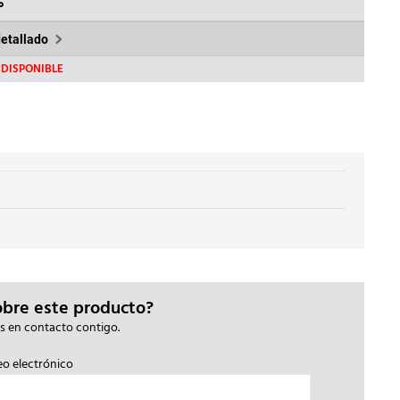
31€.
%
detallado
DISPONIBLE
obre este producto?
s en contacto contigo.
eo electrónico