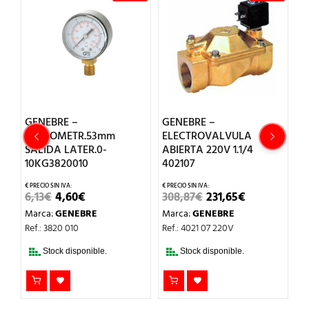
RA
GENEBRE –
GENEBRE –
G
MANOMETR.53mm
ELECTROVALVULA
E
SALIDA LATER.0-
ABIERTA 220V 1.1/4
C
10KG3820010
402107
4
EL
EL
EL
EL
6,13
€
4,60
€
308,87
€
231,65
€
2
PRECIO
PRECIO
PRECIO
PRECIO
Marca:
GENEBRE
Marca:
GENEBRE
M
ORIGINAL
ACTUAL
ORIGINAL
ACTUAL
ERA:
ES:
ERA:
ES:
Ref.: 3820 010
Ref.: 4021 07 220V
Re
6,13€.
4,60€.
308,87€.
231,65€.
Stock disponible.
Stock disponible.