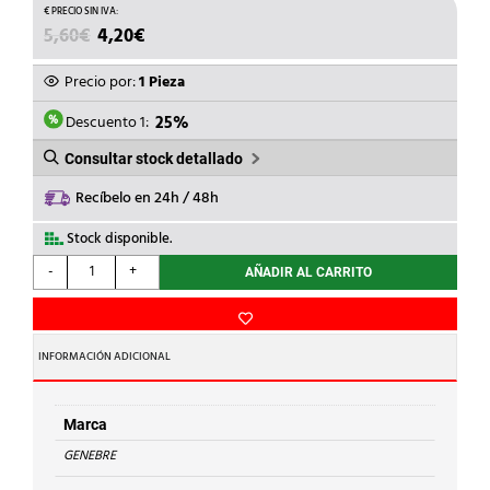
EL
EL
5,60
€
4,20
€
PRECIO
PRECIO
ORIGINAL
ACTUAL
Precio por:
1 Pieza
ERA:
ES:
5,60€.
4,20€.
Descuento 1:
25%
Consultar stock detallado
Recíbelo en 24h / 48h
Stock disponible.
GENEBRE
-
+
AÑADIR AL CARRITO
-
MANGUITO
ANTIELECTROLISIS
1''
INFORMACIÓN ADICIONAL
cantidad
Marca
GENEBRE