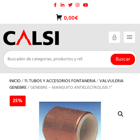
Saltar
al
contenido
0,00€
Buscar
INICIO
/
11. TUBOS Y ACCESORIOS FONTANERIA
/
VALVULERIA
GENEBRE
/ GENEBRE – MANGUITO ANTIELECTROLISIS 1”
25%
25%