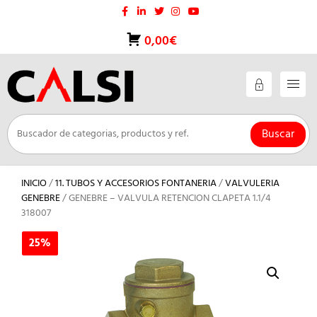
Saltar
al
contenido
0,00€
Buscar
INICIO
/
11. TUBOS Y ACCESORIOS FONTANERIA
/
VALVULERIA
GENEBRE
/ GENEBRE – VALVULA RETENCION CLAPETA 1.1/4
318007
25%
25%