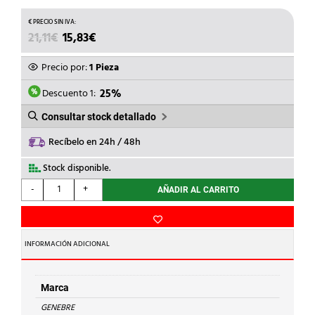
EL
EL
21,11
€
15,83
€
PRECIO
PRECIO
ORIGINAL
ACTUAL
Precio por:
1 Pieza
ERA:
ES:
21,11€.
15,83€.
Descuento 1:
25%
Consultar stock detallado
Recíbelo en 24h / 48h
Stock disponible.
GENEBRE
-
+
AÑADIR AL CARRITO
-
VALVULA
RETENCION
CLAPETA
INFORMACIÓN ADICIONAL
1.1/4
318007
cantidad
Marca
GENEBRE