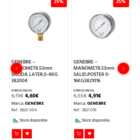
25%
25%
GENEBRE – GRIFO
–
GENEBRE –
ESPERA MANGUE
R.53mm
MANOMETR.53mm
GENEBRE 1″
ATER.0-4KG
SALID.POSTER 0-
16KG3821016
EL
EL
13,60
€
10,20
€
PRECIO
PR
Marca:
GENEBRE
EL
EL
EL
ORIGIN
A
0
€
6,55
€
4,91
€
ECIO
PRECIO
PRECIO
PRECIO
ERA:
ES
Ref.: 3059 06
EBRE
Marca:
GENEBRE
IGINAL
ACTUAL
ORIGINAL
ACTUAL
13,60€.
10
A:
ES:
ERA:
ES:
04
Ref.: 3821 016
Stock disponible.
3€.
4,60€.
6,55€.
4,91€.
sponible.
Stock disponible.