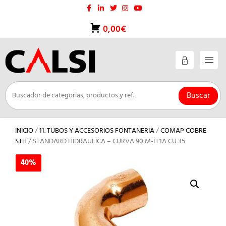
Saltar
al
contenido
0,00€
Buscar
INICIO
/
11. TUBOS Y ACCESORIOS FONTANERIA
/
COMAP COBRE
STH
/ STANDARD HIDRAULICA – CURVA 90 M-H 1A CU 35
40%
40%