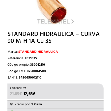
STANDARD HIDRAULICA – CURVA
90 M-H 1A Cu 35
Marca:
STANDARD HIDRAULICA
Referencia:
F071035
Código propio:
330012110
Código TMT:
0758004508
EAN 13:
3430650012110
EL
EL
21,05
€
12,63
€
PRECIO
PRECIO
ORIGINAL
ACTUAL
Precio por:
1 Pieza
ERA:
ES: