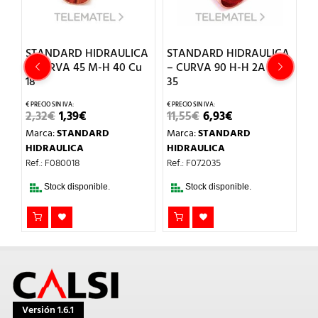
CA
STANDARD HIDRAULICA
STANDARD HIDRAULICA
S
– CURVA 45 M-H 40 Cu
– CURVA 90 H-H 2A Cu
–
18
35
15
EL
EL
EL
EL
2,32
€
1,39
€
11,55
€
6,93
€
0
O
PRECIO
PRECIO
PRECIO
PRECIO
Marca:
STANDARD
Marca:
STANDARD
M
AL
ORIGINAL
ACTUAL
ORIGINAL
ACTUAL
ERA:
ES:
ERA:
ES:
HIDRAULICA
HIDRAULICA
H
.
2,32€.
1,39€.
11,55€.
6,93€.
Ref.: F080018
Ref.: F072035
Re
Stock disponible.
Stock disponible.
Versión 1.6.1