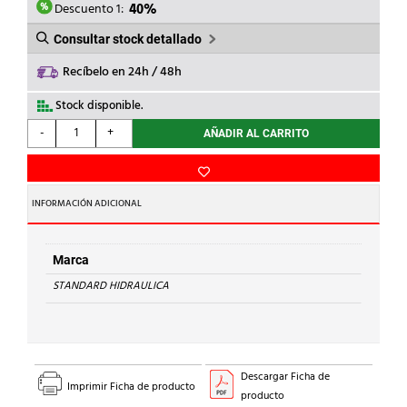
21,05€.
12,63€.
Descuento 1:
40%
Consultar stock detallado
Recíbelo en 24h / 48h
Stock disponible.
STANDARD
-
+
AÑADIR AL CARRITO
HIDRAULICA
-
CURVA
90
INFORMACIÓN ADICIONAL
M-
H
1A
Marca
Cu
STANDARD HIDRAULICA
35
cantidad
Descargar Ficha de
Imprimir Ficha de producto
producto