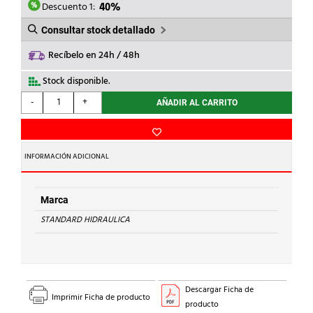
22,14€.
13,28€.
Descuento 1:
40%
Consultar stock detallado
Recíbelo en 24h / 48h
Stock disponible.
STANDARD
-
+
AÑADIR AL CARRITO
HIDRAULICA
-
CODO
90
INFORMACIÓN ADICIONAL
M-
H
92
Marca
Cu
STANDARD HIDRAULICA
35
cantidad
Descargar Ficha de
Imprimir Ficha de producto
producto