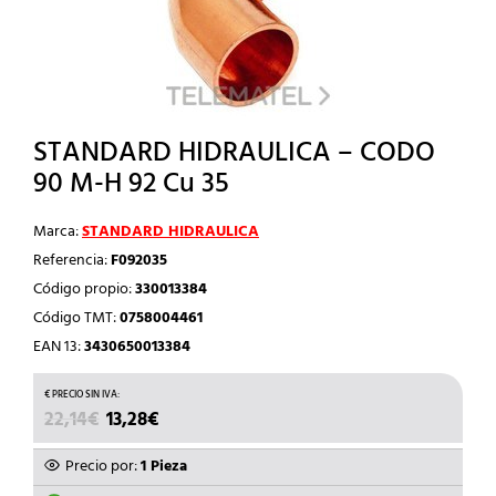
STANDARD HIDRAULICA – CODO
90 M-H 92 Cu 35
Marca:
STANDARD HIDRAULICA
Referencia:
F092035
Código propio:
330013384
Código TMT:
0758004461
EAN 13:
3430650013384
EL
EL
22,14
€
13,28
€
PRECIO
PRECIO
ORIGINAL
ACTUAL
Precio por:
1 Pieza
ERA:
ES: