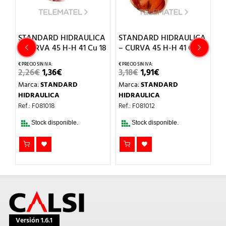
CA
STANDARD HIDRAULICA
STANDARD HIDRAULICA
S
– CURVA 45 H-H 41 Cu 18
– CURVA 45 H-H 41 Cu 12
–
4
EL
EL
EL
EL
2,26
€
1,36
€
3,18
€
1,91
€
PRECIO
PRECIO
PRECIO
PRECIO
2
Marca:
STANDARD
Marca:
STANDARD
ORIGINAL
ACTUAL
ORIGINAL
ACTUAL
ERA:
ES:
ERA:
ES:
M
HIDRAULICA
HIDRAULICA
2,26€.
1,36€.
3,18€.
1,91€.
H
Ref.: F081018
Ref.: F081012
Re
Stock disponible.
Stock disponible.
Versión 1.6.1