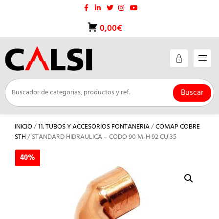
Saltar
al
contenido
0,00€
Buscar
INICIO
/
11. TUBOS Y ACCESORIOS FONTANERIA
/
COMAP COBRE
STH
/ STANDARD HIDRAULICA – CODO 90 M-H 92 CU 35
40%
40%