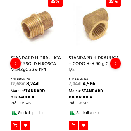
%
35%
35%
CA
STANDARD HIDRAULICA
STANDARD HIDRAULICA
S
22
– ENTR.SOLD.H.ROSCA
– CODO H-H 90 g Cu 22-
– 
M.243gCu 35-11/4
1/2
6
EL
EL
EL
EL
12,68
€
8,24
€
7,04
€
4,58
€
M
PRECIO
PRECIO
PRECIO
PRECIO
Marca:
STANDARD
Marca:
STANDARD
H
ORIGINAL
ACTUAL
ORIGINAL
ACTUAL
ERA:
ES:
ERA:
ES:
HIDRAULICA
HIDRAULICA
Re
12,68€.
8,24€.
7,04€.
4,58€.
Ref.: F84695
Ref.: F84517
Stock disponible.
Stock disponible.