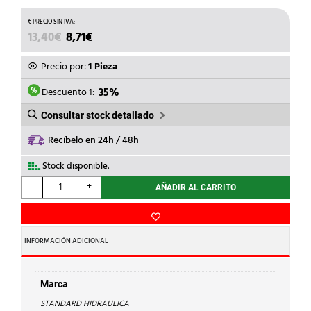
EL
EL
13,40
€
8,71
€
PRECIO
PRECIO
ORIGINAL
ACTUAL
Precio por:
1 Pieza
ERA:
ES:
13,40€.
8,71€.
Descuento 1:
35%
Consultar stock detallado
Recíbelo en 24h / 48h
Stock disponible.
STANDARD
-
+
AÑADIR AL CARRITO
HIDRAULICA
-
APLIQ.FIJ.3
PUNTOS
INFORMACIÓN ADICIONAL
471
g
Cu
Marca
18-
STANDARD HIDRAULICA