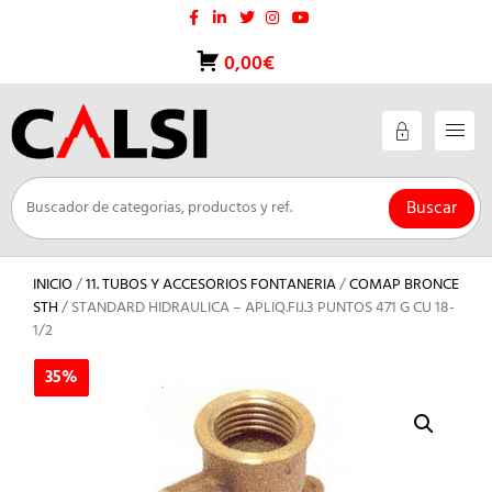
Saltar
al
contenido
0,00€
Buscar
INICIO
/
11. TUBOS Y ACCESORIOS FONTANERIA
/
COMAP BRONCE
STH
/ STANDARD HIDRAULICA – APLIQ.FIJ.3 PUNTOS 471 G CU 18-
1/2
35%
35%