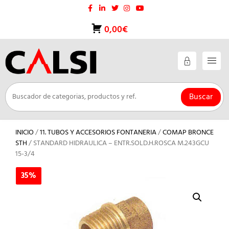
Saltar
al
contenido
0,00€
Buscar
INICIO
/
11. TUBOS Y ACCESORIOS FONTANERIA
/
COMAP BRONCE
STH
/ STANDARD HIDRAULICA – ENTR.SOLD.H.ROSCA M.243GCU
15-3/4
35%
35%