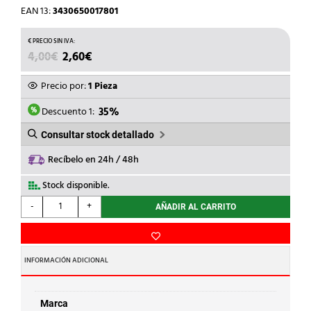
EAN 13:
3430650017801
EL
EL
4,00
€
2,60
€
PRECIO
PRECIO
ORIGINAL
ACTUAL
Precio por:
1 Pieza
ERA:
ES:
4,00€.
2,60€.
Descuento 1:
35%
Consultar stock detallado
Recíbelo en 24h / 48h
Stock disponible.
STANDARD
-
+
AÑADIR AL CARRITO
HIDRAULICA
-
ENTR.SOLD.H.ROSCA
M.243gCu
INFORMACIÓN ADICIONAL
15-
3/4
cantidad
Marca