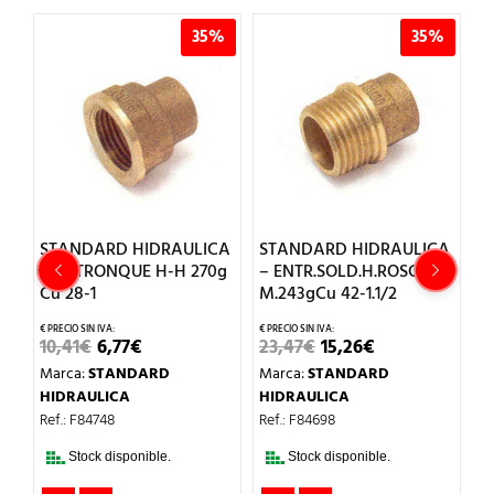
%
35%
35%
CA
STANDARD HIDRAULICA
STANDARD HIDRAULICA
S
– ENTRONQUE H-H 270g
– ENTR.SOLD.H.ROSCA
–
Cu 28-1
M.243gCu 42-1.1/2
M
EL
EL
EL
EL
10,41
€
6,77
€
23,47
€
15,26
€
6
PRECIO
PRECIO
PRECIO
PRECIO
Marca:
STANDARD
Marca:
STANDARD
M
ORIGINAL
ACTUAL
ORIGINAL
ACTUAL
ERA:
ES:
ERA:
ES:
HIDRAULICA
HIDRAULICA
H
10,41€.
6,77€.
23,47€.
15,26€.
Ref.: F84748
Ref.: F84698
Re
Stock disponible.
Stock disponible.