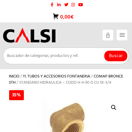
Saltar
al
contenido
0,00€
Buscar
INICIO
/
11. TUBOS Y ACCESORIOS FONTANERIA
/
COMAP BRONCE
STH
/ STANDARD HIDRAULICA – CODO H-H 90 G CU 18-3/4
35%
35%