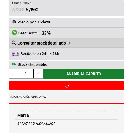
EL
EL
7,98
€
5,19
€
PRECIO
PRECIO
ORIGINAL
ACTUAL
Precio por:
1 Pieza
ERA:
ES:
7,98€.
5,19€.
Descuento 1:
35%
Consultar stock detallado
Recíbelo en 24h / 48h
Stock disponible.
STANDARD
-
+
AÑADIR AL CARRITO
HIDRAULICA
-
CODO
H-
INFORMACIÓN ADICIONAL
H
90
g
Marca
Cu
STANDARD HIDRAULICA
18-