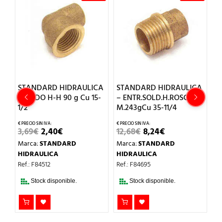
ULICA
STANDARD HIDRAULICA
STANDARD HIDRAULICA
u 15-
– ENTR.SOLD.H.ROSCA
– ENTRONQUE H-H 270g
M.243gCu 35-11/4
Cu 15-3/4
EL
EL
EL
EL
12,68
€
8,24
€
5,78
€
3,76
€
CIO
PRECIO
PRECIO
PRECIO
PRECIO
Marca:
STANDARD
Marca:
STANDARD
L
UAL
ORIGINAL
ACTUAL
ORIGINAL
ACTUAL
ERA:
ES:
ERA:
ES:
HIDRAULICA
HIDRAULICA
€.
12,68€.
8,24€.
5,78€.
3,76€.
Ref.: F84695
Ref.: F84739
Stock disponible.
Stock disponible.