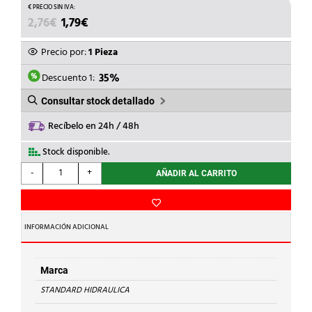
EL
EL
2,76
€
1,79
€
PRECIO
PRECIO
ORIGINAL
ACTUAL
Precio por:
1 Pieza
ERA:
ES:
2,76€.
1,79€.
Descuento 1:
35%
Consultar stock detallado
Recíbelo en 24h / 48h
Stock disponible.
STANDARD
-
+
AÑADIR AL CARRITO
HIDRAULICA
-
ENTRONQUE
H-
INFORMACIÓN ADICIONAL
H
270g
Cu
Marca
15-
STANDARD HIDRAULICA
1/2