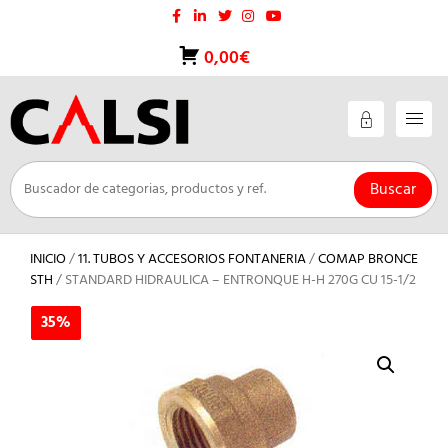
Saltar
al
contenido
0,00€
Buscar
INICIO
/
11. TUBOS Y ACCESORIOS FONTANERIA
/
COMAP BRONCE
STH
/ STANDARD HIDRAULICA – ENTRONQUE H-H 270G CU 15-1/2
35%
35%