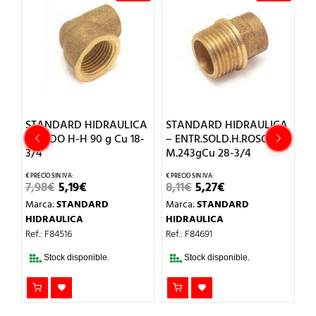
CA
STANDARD HIDRAULICA
STANDARD HIDRAULICA
S
– CODO H-H 90 g Cu 18-
– ENTR.SOLD.H.ROSCA
–
3/4
M.243gCu 28-3/4
11
EL
EL
EL
EL
7,98
€
5,19
€
8,11
€
5,27
€
M
O
PRECIO
PRECIO
PRECIO
PRECIO
Marca:
STANDARD
Marca:
STANDARD
H
L
ORIGINAL
ACTUAL
ORIGINAL
ACTUAL
ERA:
ES:
ERA:
ES:
HIDRAULICA
HIDRAULICA
Re
7,98€.
5,19€.
8,11€.
5,27€.
Ref.: F84516
Ref.: F84691
Stock disponible.
Stock disponible.