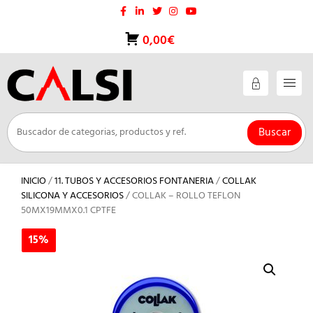
Saltar
al
contenido
0,00€
Buscar
INICIO
/
11. TUBOS Y ACCESORIOS FONTANERIA
/
COLLAK
SILICONA Y ACCESORIOS
/ COLLAK – ROLLO TEFLON
50MX19MMX0.1 CPTFE
15%
15%