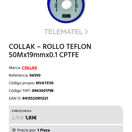
COLLAK – ROLLO TEFLON
50Mx19mmx0.1 CPTFE
Marca:
COLLAK
Referencia:
06550
Código propio:
NVATE50
Código TMT:
0863001798
EAN 13:
8413532951221
EL
EL
2,15
€
1,83
€
PRECIO
PRECIO
ORIGINAL
ACTUAL
Precio por:
1 Pieza