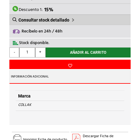
ERA:
ES:
2,15€.
1,83€.
Descuento 1:
15%
Consultar stock detallado
Recíbelo en 24h / 48h
Stock disponible.
COLLAK
-
+
AÑADIR AL CARRITO
-
ROLLO
TEFLON
50Mx19mmx0.1
INFORMACIÓN ADICIONAL
CPTFE
cantidad
Marca
COLLAK
Descargar Ficha de
Imprimir Ficha de producto