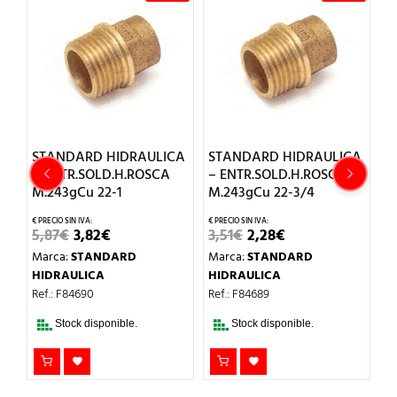
CA
STANDARD HIDRAULICA
STANDARD HIDRAULICA
S
– ENTR.SOLD.H.ROSCA
– ENTR.SOLD.H.ROSCA
–
M.243gCu 22-1
M.243gCu 22-3/4
M
EL
EL
EL
EL
5,87
€
3,82
€
3,51
€
2,28
€
8,
PRECIO
PRECIO
PRECIO
PRECIO
Marca:
STANDARD
Marca:
STANDARD
M
ORIGINAL
ACTUAL
ORIGINAL
ACTUAL
ERA:
ES:
ERA:
ES:
HIDRAULICA
HIDRAULICA
H
5,87€.
3,82€.
3,51€.
2,28€.
Ref.: F84690
Ref.: F84689
Re
Stock disponible.
Stock disponible.