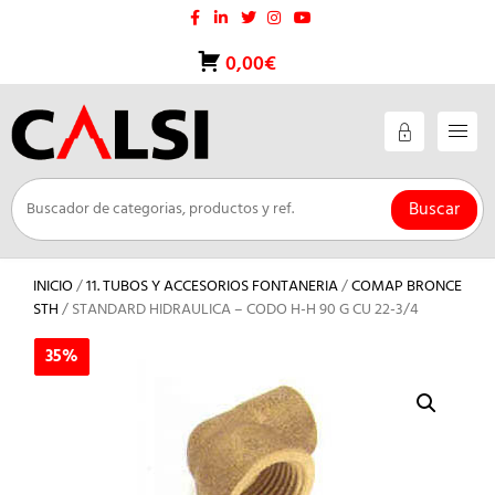
Saltar
al
contenido
0,00€
Buscar
INICIO
/
11. TUBOS Y ACCESORIOS FONTANERIA
/
COMAP BRONCE
STH
/ STANDARD HIDRAULICA – CODO H-H 90 G CU 22-3/4
35%
35%