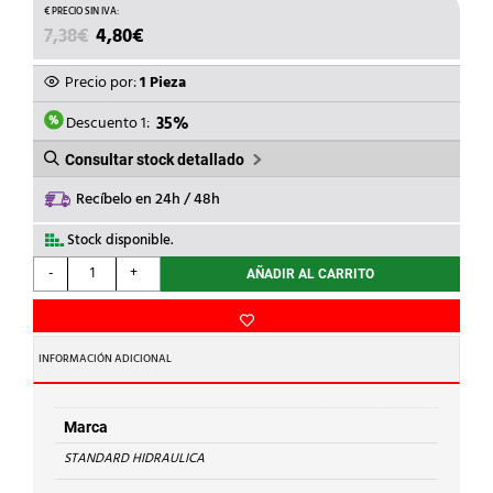
EL
EL
7,38
€
4,80
€
PRECIO
PRECIO
ORIGINAL
ACTUAL
Precio por:
1 Pieza
ERA:
ES:
7,38€.
4,80€.
Descuento 1:
35%
Consultar stock detallado
Recíbelo en 24h / 48h
Stock disponible.
STANDARD
-
+
AÑADIR AL CARRITO
HIDRAULICA
-
CODO
H-
INFORMACIÓN ADICIONAL
H
90
g
Marca
Cu
STANDARD HIDRAULICA
22-