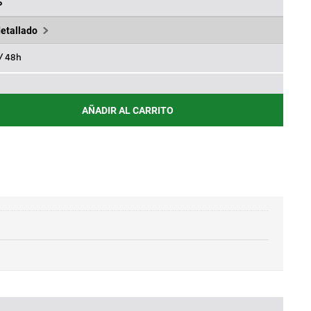
,66€.
%
detallado
 / 48h
AÑADIR AL CARRITO