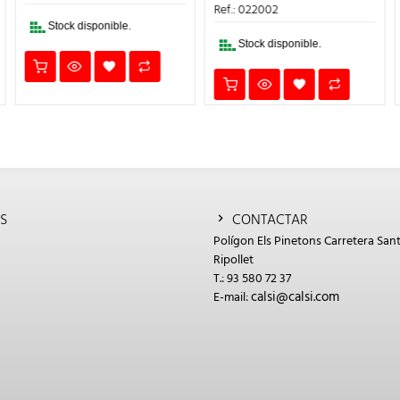
€.
24,12€.
16,88€.
ERA:
ES:
Ref.: 022002
3,24€.
2,27€.
Stock disponible.
Stock disponible.
S
CONTACTAR
Polígon Els Pinetons Carretera Sant
Ripollet
T.: 93 580 72 37
calsi@calsi.com
E-mail: