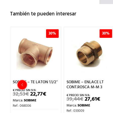
También te pueden interesar
%
30%
30%
1
SOBIME – TE LATON 1.1/2″
SOBIME – ENLACE LT
RA
CONT.ROSCA M-M 3
32,53
€
22,77
€
EL
EL
PRECIO
PRECIO
39,44
€
27,61
€
EL
EL
Marca:
SOBIME
ORIGINAL
ACTUAL
CIO
PRECIO
PREC
ERA:
ES:
Marca:
SOBIME
Ref.: 068006
UAL
ORIGINAL
ACTU
32,53€.
22,77€.
ERA:
ES:
Ref.: 033009