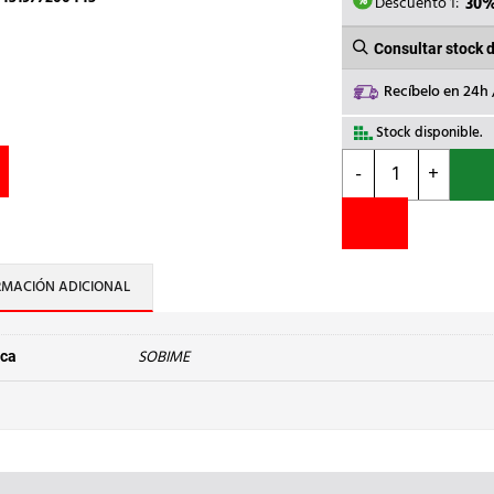
0,94€.
0
Descuento 1:
30
Consultar stock 
Recíbelo en 24h
Stock disponible.
SOBIME
-
+
-
TAPON
LATON
H.3/8
cantidad
RMACIÓN ADICIONAL
SOBIME
ca