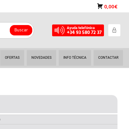
0,00€
Ayuda telefónica
Buscar
+34 93 580 72 37
OFERTAS
NOVEDADES
INFO TÉCNICA
CONTACTAR
L
PRECIO
AL
ACTUAL
a
S: