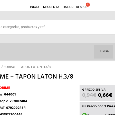
INICIO
MI CUENTA
LISTA DE DESEOS
TIENDA
E
/ SOBIME – TAPON LATON H.3/8
ME – TAPON LATON H.3/8
OBIME
0,94
€
EL
0,66
€
E
ia:
044001
PRECIO
ropio:
792002484
ORIGIN
Precio por:
1 Piez
TMT:
0792002484
ERA:
E
431977200445