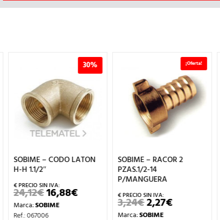
30%
¡Oferta!
SOBIME – CODO LATON
SOBIME – RACOR 2
H-H 1.1/2″
PZAS.1/2-14
P/MANGUERA
24,12
€
16,88
€
EL
EL
IO
PRECIO
PRECIO
3,24
€
2,27
€
EL
EL
Marca:
SOBIME
AL
ORIGINAL
ACTUAL
PRECIO
PRECIO
ERA:
ES:
Marca:
SOBIME
Ref.: 067006
ORIGINAL
ACTUAL