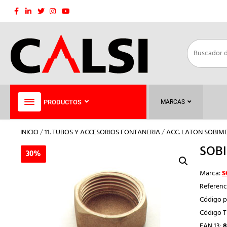
Saltar
al
contenido
PRODUCTOS
MARCAS
INICIO
/
11. TUBOS Y ACCESORIOS FONTANERIA
/
ACC. LATON SOBIM
SOBI
30%
30%
Marca:
S
Referenc
Código p
Código 
EAN 13:
8