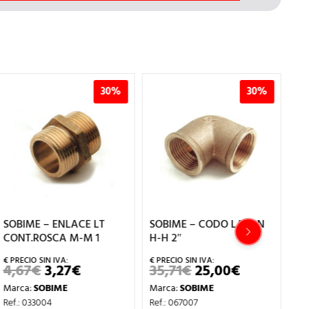
30%
30%
SOBIME – ENLACE LT
SOBIME – CODO LATON
SO
CONT.ROSCA M-M 1
H-H 2″
MA
3/
4,67
€
3,27
€
35,71
€
25,00
€
EL
EL
EL
EL
PRECIO
PRECIO
PRECIO
PRECIO
1,
Marca:
SOBIME
Marca:
SOBIME
ORIGINAL
ACTUAL
ORIGINAL
ACTUAL
ERA:
ES:
ERA:
ES:
Ma
Ref.: 033004
Ref.: 067007