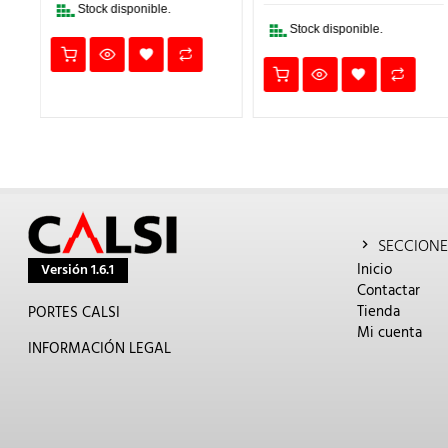
€.
39,44€.
27,61
Stock disponible.
Stock disponible.
SECCIONE
Inicio
Versión 1.6.1
Contactar
Tienda
PORTES CALSI
Mi cuenta
INFORMACIÓN LEGAL