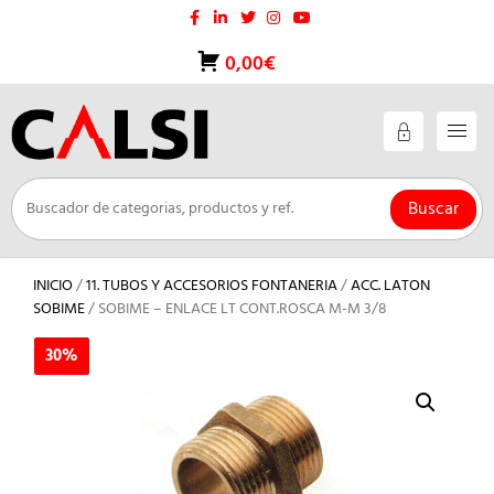
Saltar
al
contenido
0,00€
Buscar
INICIO
/
11. TUBOS Y ACCESORIOS FONTANERIA
/
ACC. LATON
SOBIME
/ SOBIME – ENLACE LT CONT.ROSCA M-M 3/8
30%
30%