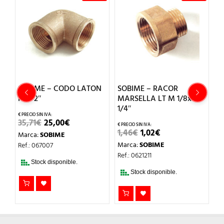
SOBIME – CODO LATON
SOBIME – RACOR
S
RA
H-H 2″
MARSELLA LT M 1/8x H
H-
1/4″
EL
EL
35,71
€
25,00
€
2
PRECIO
PRECIO
EL
EL
1,46
€
1,02
€
Marca:
SOBIME
M
ORIGINAL
ACTUAL
PRECIO
PRECIO
ERA:
ES:
Marca:
SOBIME
Ref.: 067007
Re
ORIGINAL
ACTUAL
35,71€.
25,00€.
ERA:
ES:
Ref.: 0621211
1,46€.
1,02€.
Stock disponible.
Stock disponible.