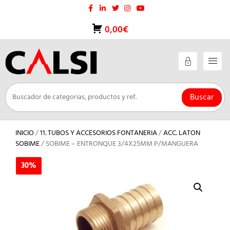
Saltar
al
contenido
0,00€
Buscar
INICIO
/
11. TUBOS Y ACCESORIOS FONTANERIA
/
ACC. LATON
SOBIME
/ SOBIME – ENTRONQUE 3/4X25MM P/MANGUERA
30%
30%