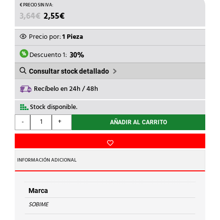
EL
EL
3,64
€
2,55
€
PRECIO
PRECIO
ORIGINAL
ACTUAL
Precio por:
1 Pieza
ERA:
ES:
3,64€.
2,55€.
Descuento 1:
30%
Consultar stock detallado
Recíbelo en 24h / 48h
Stock disponible.
SOBIME
-
+
AÑADIR AL CARRITO
-
ENTRONQUE
3/4x25mm
P/MANGUERA
INFORMACIÓN ADICIONAL
cantidad
Marca
SOBIME