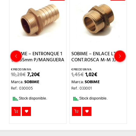
SOBIME – ENTRONQUE 1
SOBIME – ENLACE LT
S
″
1/4x35mm P/MANGUERA
CONT.ROSCA M-M 3/8
P
P
EL
EL
EL
EL
10,28
€
7,20
€
1,45
€
1,02
€
PRECIO
PRECIO
PRECIO
PRECIO
1
Marca:
SOBIME
Marca:
SOBIME
ORIGINAL
ACTUAL
ORIGINAL
ACTUAL
O
ERA:
ES:
ERA:
ES:
M
Ref.: 030005
Ref.: 033001
AL
10,28€.
7,20€.
1,45€.
1,02€.
Re
.
Stock disponible.
Stock disponible.