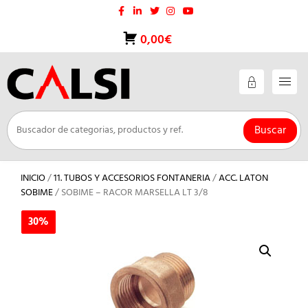
Saltar
al
contenido
0,00€
Buscar
INICIO
/
11. TUBOS Y ACCESORIOS FONTANERIA
/
ACC. LATON
SOBIME
/ SOBIME – RACOR MARSELLA LT 3/8
30%
30%