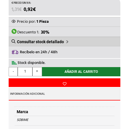
EL
EL
1,31
€
0,92
€
PRECIO
PRECIO
ORIGINAL
ACTUAL
Precio por:
1 Pieza
ERA:
ES:
1,31€.
0,92€.
Descuento 1:
30%
Consultar stock detallado
Recíbelo en 24h / 48h
Stock disponible.
SOBIME
-
+
AÑADIR AL CARRITO
-
RACOR
MARSELLA
LT
INFORMACIÓN ADICIONAL
3/8
cantidad
Marca
SOBIME