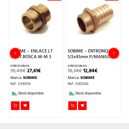
ENLACE LT
SOBIME – ENTRONQUE 1
SOBIME – ENLACE
CA M-M 3
1/2x45mm P/MANGUERA
CONT.ROSCA M-
L
EL
EL
EL
EL
EL
,61
€
18,34
€
12,84
€
16,85
€
11,79
€
RECIO
PRECIO
PRECIO
PRECIO
PRECIO
PR
IME
Marca:
SOBIME
Marca:
SOBIME
RIGINAL
ACTUAL
ORIGINAL
ACTUAL
ORIGIN
AC
RA:
ES:
ERA:
ES:
ERA:
ES
Ref.: 030006
Ref.: 033007
9,44€.
27,61€.
18,34€.
12,84€.
16,85€.
11,
sponible.
Stock disponible.
Stock disponible.