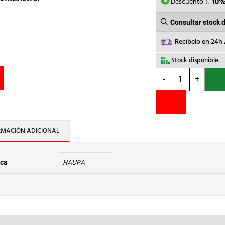
17,68€.
Descuento 1:
10
Consultar stock 
Recíbelo en 24h
Stock disponible.
HAUPA
-
+
-
TIJERA
MICRODENTADA
ACERO
INOXIDABLE
RMACIÓN ADICIONAL
cantidad
HAUPA
ca