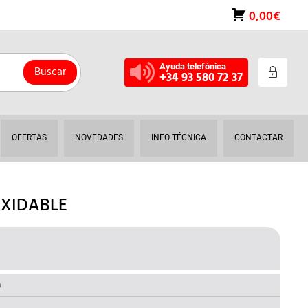
0,00€
Ayuda telefónica
Buscar
+34 93 580 72 37
OFERTAS
NOVEDADES
INFO TÉCNICA
CONTACTAR
OXIDABLE
EL
O
PRECIO
NAL
ACTUAL
a
ES: