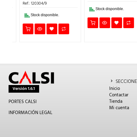
30,04€.
27,04
ERA:
ES:
Ref.: 120304/9
50€.
9,56€.
8,60€.
Stock disponible.
Stock disponible.
SECCIONE
Inicio
Versión 1.6.1
Contactar
Tienda
PORTES CALSI
Mi cuenta
INFORMACIÓN LEGAL