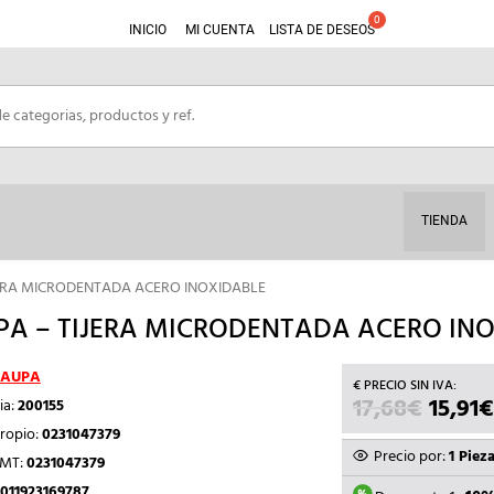
INICIO
MI CUENTA
LISTA DE DESEOS
TIENDA
JERA MICRODENTADA ACERO INOXIDABLE
PA – TIJERA MICRODENTADA ACERO IN
AUPA
17,68
€
EL
15,91
€
ia:
200155
PRECI
ropio:
0231047379
ORIGI
Precio por:
1 Piez
TMT:
0231047379
ERA:
011923169787