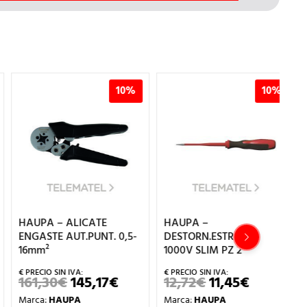
10%
10%
HAUPA – ALICATE
HAUPA –
HA
ENGASTE AUT.PUNT. 0,5-
DESTORN.ESTRELLA
DE
16mm²
1000V SLIM PZ 2
BU
3
161,30
€
145,17
€
12,72
€
11,45
€
EL
EL
EL
EL
PRECIO
PRECIO
PRECIO
PRECIO
3
Marca:
HAUPA
Marca:
HAUPA
ORIGINAL
ACTUAL
ORIGINAL
ACTUAL