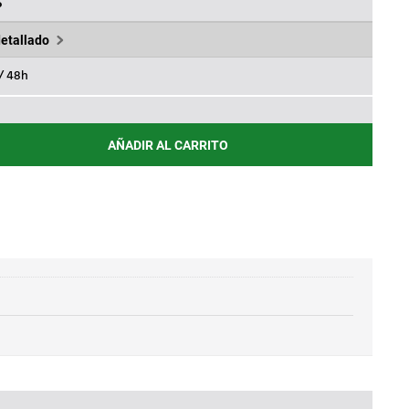
15,91€.
%
detallado
 / 48h
AÑADIR AL CARRITO