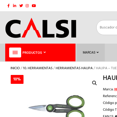
Saltar
al
contenido
PRODUCTOS
MARCAS
INICIO
/
10. HERRAMIENTAS
/
HERRAMIENTAS HAUPA
/ HAUPA – TI
HAU
10%
10%
Marca:
H
Referenc
Código p
Código 
EAN 13:
4