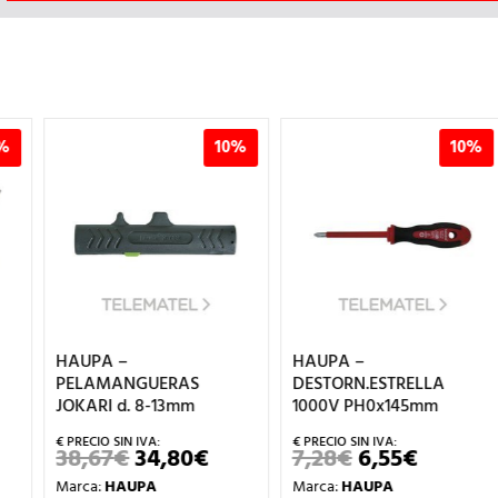
10%
10%
HAUPA –
HAUPA –
PELAMANGUERAS
DESTORN.ESTRELLA
JOKARI d. 8-13mm
1000V PH0x145mm
IO
38,67
€
34,80
€
7,28
€
6,55
€
EL
EL
EL
EL
UAL
PRECIO
PRECIO
PRECIO
PRECIO
Marca:
HAUPA
Marca:
HAUPA
ORIGINAL
ACTUAL
ORIGINAL
ACTUAL