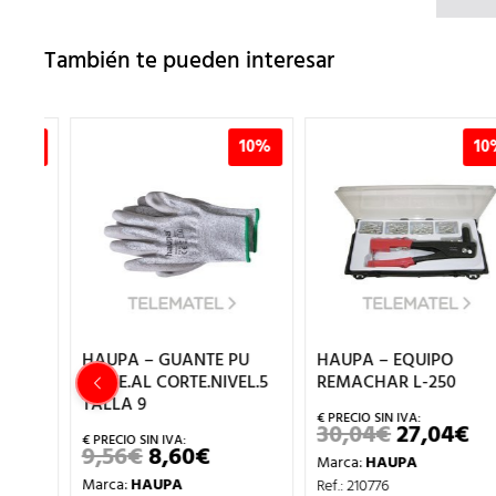
También te pueden interesar
0%
10%
10%
HAUPA – GUANTE PU
HAUPA – EQUIPO
RESTE.AL CORTE.NIVEL.5
REMACHAR L-250
mm
TALLA 9
30,04
€
27,04
€
EL
EL
PRECIO
PREC
9,56
€
8,60
€
EL
EL
Marca:
HAUPA
ORIGINAL
ACT
CIO
PRECIO
PRECIO
ERA:
ES:
Marca:
HAUPA
Ref.: 210776
TUAL
ORIGINAL
ACTUAL