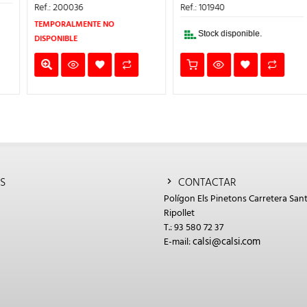
€.
ERA:
ES:
ERA:
ES:
Ref.: 200036
Ref.: 101940
38,67€.
34,80€.
7,28€.
6,55€.
TEMPORALMENTE NO
Stock disponible.
DISPONIBLE
S
CONTACTAR
Polígon Els Pinetons Carretera Sant
Ripollet
T.: 93 580 72 37
calsi@calsi.com
E-mail: