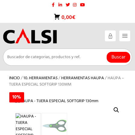
Saltar
al
contenido
0,00€
Buscar
INICIO
/
10. HERRAMIENTAS
/
HERRAMIENTAS HAUPA
/ HAUPA –
TIJERA ESPECIAL SOFTGRIP 130MM
10%
10%