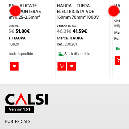
HAUPA – TIJERA
HAUPA – EQUIPO
ELECTRICISTA VDE
REMACHAR L-250
160mm 70mm² 1000V
EL
EL
30,04
€
27,04
€
PRECIO
PRECIO
EL
EL
46,21
€
41,59
€
Marca:
HAUPA
ORIGINAL
ACTUAL
IO
PRECIO
PRECIO
ERA:
ES:
Marca:
HAUPA
Ref.: 210776
UAL
ORIGINAL
ACTUAL
30,04€.
27,04€.
ERA:
ES:
Ref.: 200201
€.
46,21€.
41,59€.
Stock disponible.
Stock disponible.
Versión 1.6.1
PORTES CALSI