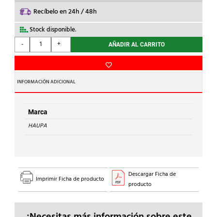
Recíbelo en 24h / 48h
Stock disponible.
HAUPA
-
+
AÑADIR AL CARRITO
-
TIJERA
ESPECIAL
SOFTGRIP
INFORMACIÓN ADICIONAL
130mm
cantidad
Marca
HAUPA
Descargar Ficha de
Imprimir Ficha de producto
producto
¿Necesitas más información sobre este