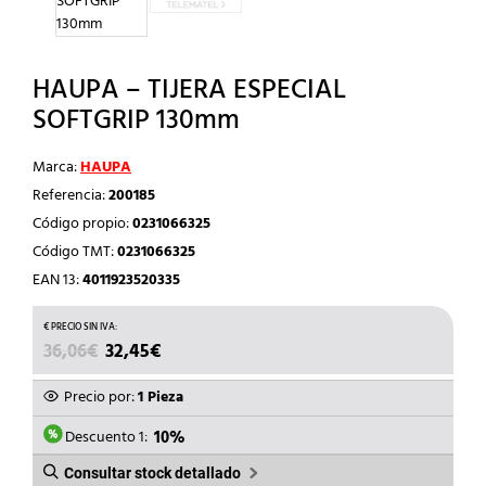
HAUPA – TIJERA ESPECIAL
SOFTGRIP 130mm
Marca:
HAUPA
Referencia:
200185
Código propio:
0231066325
Código TMT:
0231066325
EAN 13:
4011923520335
EL
EL
36,06
€
32,45
€
PRECIO
PRECIO
ORIGINAL
ACTUAL
Precio por:
1 Pieza
ERA:
ES:
36,06€.
32,45€.
Descuento 1:
10%
Consultar stock detallado