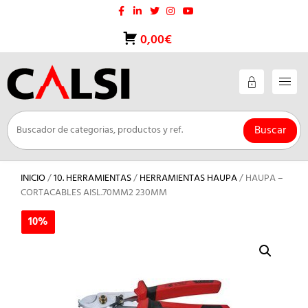
Saltar
al
contenido
0,00€
Buscar
INICIO
/
10. HERRAMIENTAS
/
HERRAMIENTAS HAUPA
/ HAUPA –
CORTACABLES AISL.70MM2 230MM
10%
10%