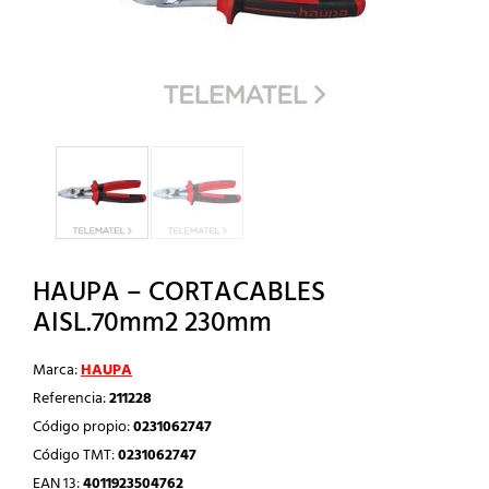
HAUPA – CORTACABLES
AISL.70mm2 230mm
Marca:
HAUPA
Referencia:
211228
Código propio:
0231062747
Código TMT:
0231062747
EAN 13:
4011923504762