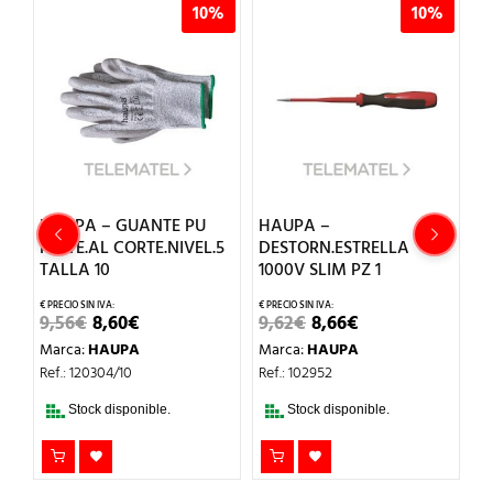
%
10%
10%
HAUPA – GUANTE PU
HAUPA –
H
RESTE.AL CORTE.NIVEL.5
DESTORN.ESTRELLA
A
TALLA 10
1000V SLIM PZ 1
V
EL
EL
EL
EL
9,56
€
8,60
€
9,62
€
8,66
€
4
IO
PRECIO
PRECIO
PRECIO
PRECIO
Marca:
HAUPA
Marca:
HAUPA
M
AL
ORIGINAL
ACTUAL
ORIGINAL
ACTUAL
ERA:
ES:
ERA:
ES:
Ref.: 120304/10
Ref.: 102952
Re
€.
9,56€.
8,60€.
9,62€.
8,66€.
Stock disponible.
Stock disponible.