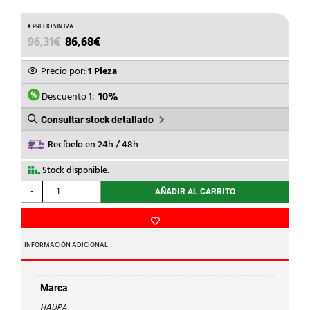
EL
EL
96,31
€
86,68
€
PRECIO
PRECIO
ORIGINAL
ACTUAL
Precio por:
1 Pieza
ERA:
ES:
96,31€.
86,68€.
Descuento 1:
10%
Consultar stock detallado
Recíbelo en 24h / 48h
Stock disponible.
HAUPA
-
+
AÑADIR AL CARRITO
-
CORTACABLES
AISL.70mm2
230mm
INFORMACIÓN ADICIONAL
cantidad
Marca
HAUPA