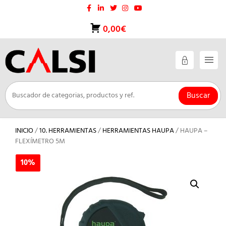
Saltar
al
contenido
0,00€
Buscar
INICIO
/
10. HERRAMIENTAS
/
HERRAMIENTAS HAUPA
/ HAUPA –
FLEXÍMETRO 5M
10%
10%