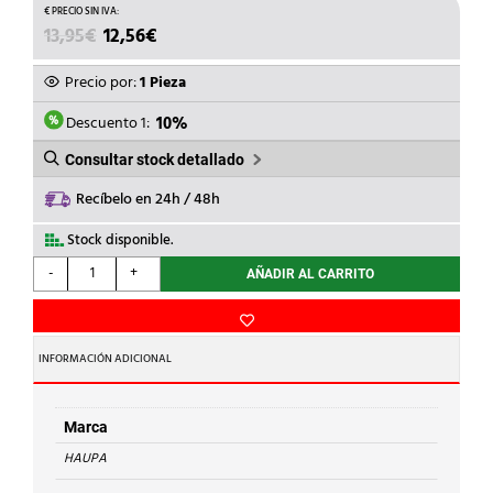
EL
EL
13,95
€
12,56
€
PRECIO
PRECIO
ORIGINAL
ACTUAL
Precio por:
1 Pieza
ERA:
ES:
13,95€.
12,56€.
Descuento 1:
10%
Consultar stock detallado
Recíbelo en 24h / 48h
Stock disponible.
HAUPA
-
+
AÑADIR AL CARRITO
-
FLEXÍMETRO
5m
cantidad
INFORMACIÓN ADICIONAL
Marca
HAUPA