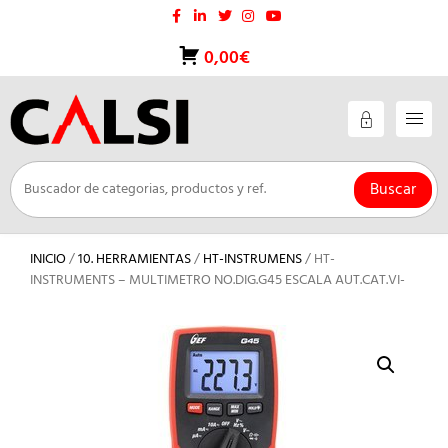
Saltar
al
contenido
0,00€
Buscar
INICIO
/
10. HERRAMIENTAS
/
HT-INSTRUMENS
/ HT-
INSTRUMENTS – MULTIMETRO NO.DIG.G45 ESCALA AUT.CAT.VI-