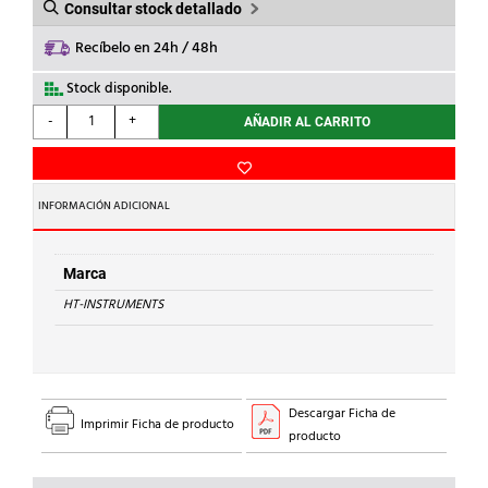
Consultar stock detallado
Recíbelo en 24h / 48h
Stock disponible.
HT-
-
+
AÑADIR AL CARRITO
INSTRUMENTS
-
MULTIMETRO
No.DIG.G45
INFORMACIÓN ADICIONAL
ESCALA
AUT.CAT.VI-
cantidad
Marca
HT-INSTRUMENTS
Descargar Ficha de
Imprimir Ficha de producto
producto