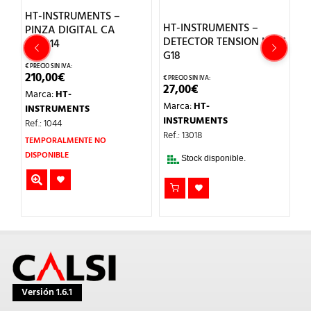
HT-INSTRUMENTS –
H
HT-INSTRUMENTS –
PINZA DIGITAL CA
D
DETECTOR TENSION LEDS
HT9014
L
G18
210,00
€
3
27,00
€
Marca:
HT-
M
Marca:
HT-
INSTRUMENTS
I
INSTRUMENTS
Ref.: 1044
Re
Ref.: 13018
TEMPORALMENTE NO
T
DISPONIBLE
DI
Stock disponible.
Versión 1.6.1