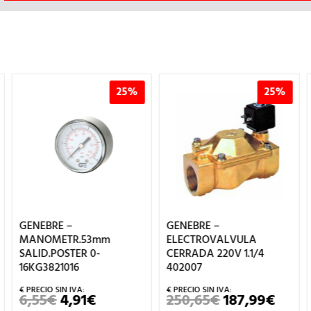
25%
25%
GENEBRE –
GENEBRE –
OSTER
MANOMETR.53mm
ELECTROVALVULA
SALID.POSTER 0-
CERRADA 220V 1.1/4
16KG3821016
402007
6,55
€
4,91
€
250,65
€
187,99
€
EL
EL
EL
EL