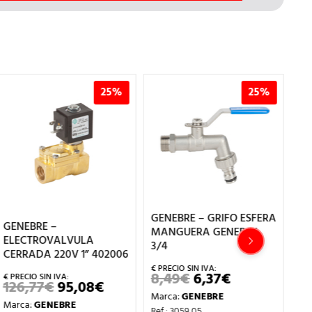
25%
25%
GENEBRE – GRIFO ESFERA
GENEBRE –
GE
MANGUERA GENEBRE
ELECTROVALVULA
RE
3/4
CERRADA 220V 1” 402006
1″
8,49
€
6,37
€
EL
EL
126,77
€
95,08
€
1
EL
EL
PRECIO
PRECIO
PRECIO
PRECIO
Marca:
GENEBRE
ORIGINAL
ACTUAL
Marca:
GENEBRE
Ma
ORIGINAL
ACTUAL
Ref.: 3059 05