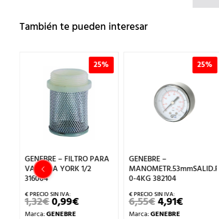
También te pueden interesar
%
25%
25%
GENEBRE – FILTRO PARA
GENEBRE –
VALVULA YORK 1/2
MANOMETR.53mmSALID.P
316004
0-4KG 382104
1,32
€
0,99
€
6,55
€
4,91
€
EL
EL
EL
EL
ECIO
PRECIO
PRECIO
PRECIO
PRECIO
TUAL
Marca:
GENEBRE
Marca:
GENEBRE
ORIGINAL
ACTUAL
ORIGINAL
ACTUAL