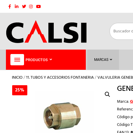
Saltar
al
contenido
PRODUCTOS
MARCAS
INICIO
/
11. TUBOS Y ACCESORIOS FONTANERIA
/
VALVULERIA GENEB
GENE
25%
25%
Marca:
G
Referenc
Código p
Código 
EAN 13:
8