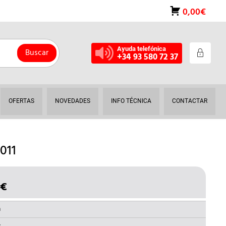
0,00€
Ayuda telefónica
Buscar
+34 93 580 72 37
OFERTAS
NOVEDADES
INFO TÉCNICA
CONTACTAR
011
€
EL
IO
PRECIO
INAL
ACTUAL
a
ES: