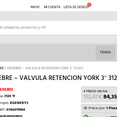
INICIO
MI CUENTA
LISTA DE DESEOS
TIENDA
RE
/ GENEBRE – VALVULA RETENCION YORK 3″ 312011
BRE – VALVULA RETENCION YORK 3″ 312
ENEBRE
112,47
€
EL
84,35
ia:
3120 11
PREC
ropio:
RGENERY3
ORIG
Precio por:
1 Piez
TMT:
0766011944
ERA:
428381009931