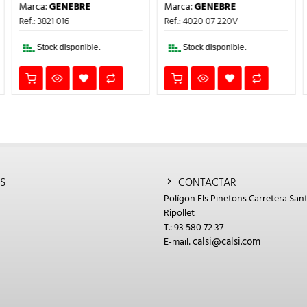
PRECIO
PRECIO
PRECIO
PREC
Marca:
GENEBRE
Marca:
GENEBRE
ORIGINAL
ACTUAL
ORIGINAL
ACTU
ERA:
ES:
ERA:
ES:
Ref.: 3821 016
Ref.: 4020 07 220V
6,55€.
4,91€.
250,65€.
187,9
Stock disponible.
Stock disponible.
S
CONTACTAR
Polígon Els Pinetons Carretera Sant
Ripollet
T.: 93 580 72 37
calsi@calsi.com
E-mail: