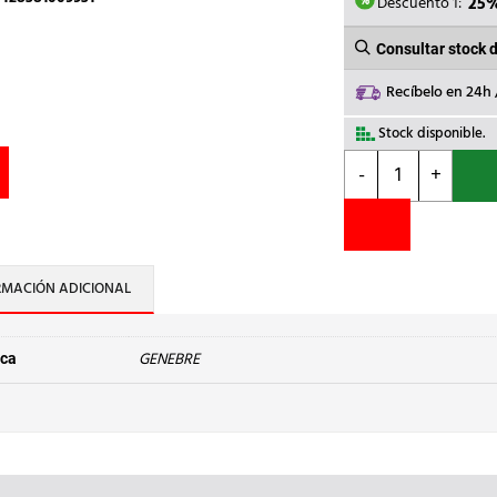
112,47
Descuento 1:
25
Consultar stock 
Recíbelo en 24h
Stock disponible.
GENEBRE
-
+
-
VALVULA
RETENCION
YORK
3"
RMACIÓN ADICIONAL
312011
cantidad
GENEBRE
ca