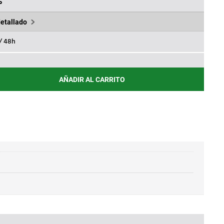
€.
84,35€.
%
detallado
 / 48h
AÑADIR AL CARRITO