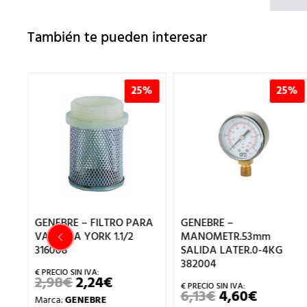
También te pueden interesar
%
25%
25%
GENEBRE – FILTRO PARA
GENEBRE –
VALVULA YORK 1.1/2
MANOMETR.53mm
316008
SALIDA LATER.0-4KG
382004
2,98
€
2,24
€
EL
EL
PRECIO
PRECIO
6,13
€
4,60
€
EL
EL
Marca:
GENEBRE
ORIGINAL
ACTUAL