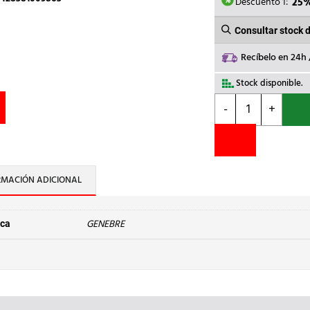
7,75€.
5,
Descuento 1:
25
Consultar stock 
Recíbelo en 24h
Stock disponible.
GENEBRE
-
+
-
VALVULA
RETENCION
YORK
1/2
RMACIÓN ADICIONAL
312004
cantidad
GENEBRE
ca