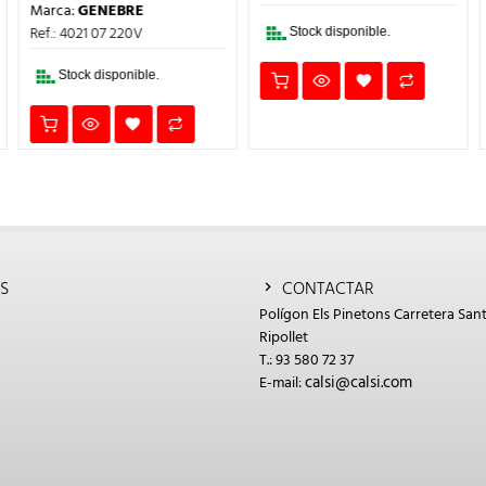
PRECIO
PRECIO
1,79€.
1,34€.
Marca:
GENEBRE
L
ORIGINAL
ACTUAL
ERA:
ES:
Ref.: 4021 07 220V
Stock disponible.
308,87€.
231,65€.
Stock disponible.
S
CONTACTAR
Polígon Els Pinetons Carretera Sant
Ripollet
T.: 93 580 72 37
calsi@calsi.com
E-mail: