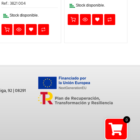
ERA:
ES:
Ref.: 3821 004
Stock disponible.
6,55€.
4,91€.
Stock disponible.
iga, 92 | 08291
0