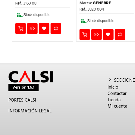
ECIO
PRECIO
PRECIO
ERA:
ES:
Marca:
GENEBRE
Ref.: 3160 08
TUAL
ORIGINAL
ACTUA
2,98€.
2,24€.
:
ERA:
ES:
Ref.: 3820 004
,45€.
6,13€.
4,60€.
Stock disponible.
Stock disponible.
SECCIONE
Inicio
Versión 1.6.1
Contactar
Tienda
PORTES CALSI
Mi cuenta
INFORMACIÓN LEGAL