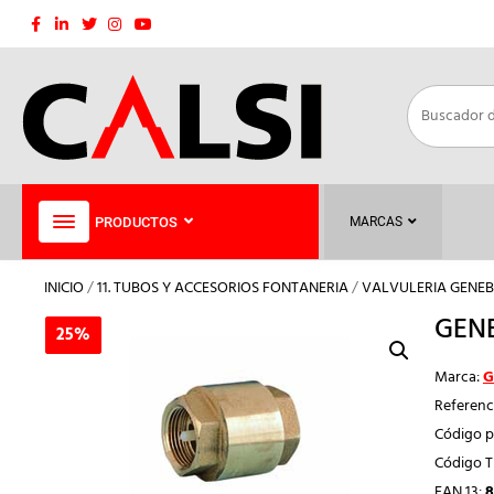
Saltar
al
contenido
PRODUCTOS
MARCAS
INICIO
/
11. TUBOS Y ACCESORIOS FONTANERIA
/
VALVULERIA GENEB
GENE
25%
25%
Marca:
G
Referenc
Código p
Código 
EAN 13:
8