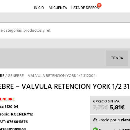
INICIO
MI CUENTA
LISTA DE DESEOS
TIENDA
RE
/ GENEBRE – VALVULA RETENCION YORK 1/2 312004
BRE – VALVULA RETENCION YORK 1/2 3
ENEBRE
7,75
€
EL
5,81
€
E
ia:
3120 04
PRECIO
P
ropio:
RGENERY12
ORIGIN
A
Precio por:
1 Piez
TMT:
0766011876
ERA:
ES
428381009863