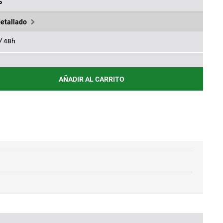
81€.
%
detallado
 / 48h
AÑADIR AL CARRITO