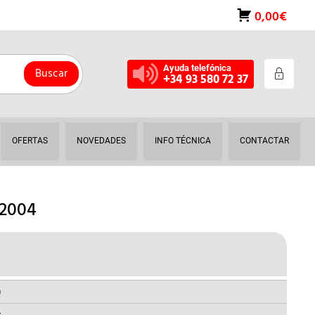
0,00€
Ayuda telefónica
Buscar
+34 93 580 72 37
OFERTAS
NOVEDADES
INFO TÉCNICA
CONTACTAR
12004
L
RECIO
AL
CTUAL
a
: