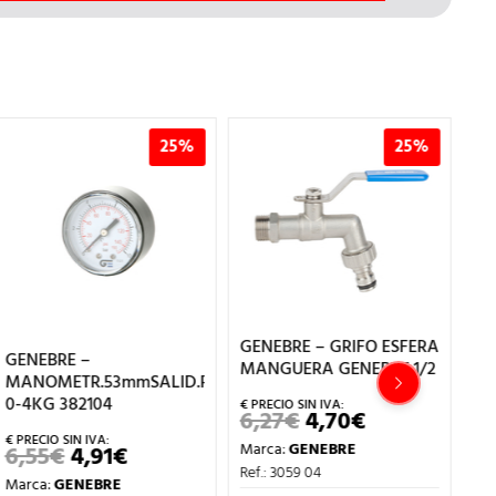
25%
25%
GENEBRE – GRIFO ESFERA
GE
GENEBRE –
MANGUERA GENEBRE 1/2
ES
MANOMETR.53mmSALID.POSTER
GE
0-4KG 382104
6,27
€
4,70
€
EL
EL
PRECIO
PRECIO
1
Marca:
GENEBRE
6,55
€
4,91
€
EL
EL
ORIGINAL
ACTUAL
PRECIO
PRECIO
ERA:
ES:
Ma
Ref.: 3059 04
Marca:
GENEBRE
ORIGINAL
ACTUAL
6,27€.
4,70€.
Ref