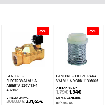
25%
25%
GENEBRE –
GENEBRE – FILTRO PARA
ELECTROVALVULA
VALVULA YORK 1″ 316006
ABIERTA 220V 1.1/4
402107
1,79
€
1,34
€
EL
EL
PRECIO
PRECIO
Marca:
GENEBRE
ORIGINAL
ACTUAL
308,87
€
231,65
€
EL
EL
ERA:
ES:
Ref.: 3160 06